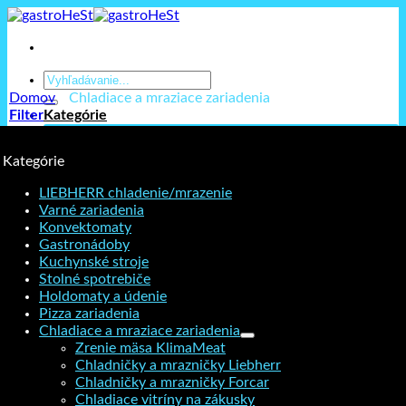
Prejsť
na
obsah
Hľadať:
Domov
/
Chladiace a mraziace zariadenia
Filter
Kategórie
LIEBHERR chladenie/mrazenie
Varné zariadenia
Kategórie
Konvektomaty
Gastronádoby
LIEBHERR chladenie/mrazenie
Kuchynské stroje
Varné zariadenia
Stolné spotrebiče
Konvektomaty
Holdomaty a údenie
Gastronádoby
Pizza zariadenia
Kuchynské stroje
Chladiace a mraziace zariadenia
Stolné spotrebiče
Umývačky riadu a skla
Holdomaty a údenie
Barové zariadenia
Pizza zariadenia
Hrnce a panvice
Chladiace a mraziace zariadenia
Kuchynské náradie
Zrenie mäsa KlimaMeat
Porcelán, sklo, príbor
Chladničky a mrazničky Liebherr
Chémia, sprchy, zmäkčovače
Chladničky a mrazničky Forcar
Výdaj, transport, catering
Chladiace vitríny na zákusky