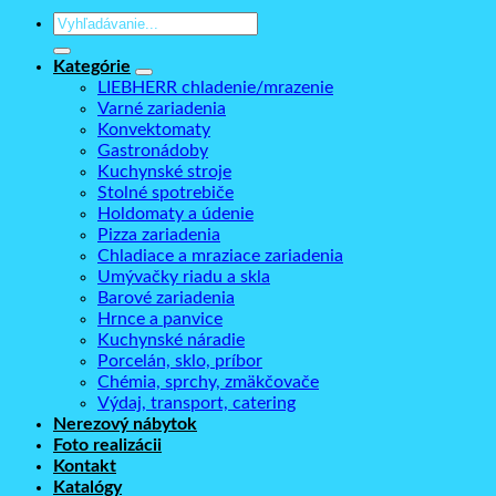
Hľadať:
Kategórie
LIEBHERR chladenie/mrazenie
Varné zariadenia
Konvektomaty
Gastronádoby
Kuchynské stroje
Stolné spotrebiče
Holdomaty a údenie
Pizza zariadenia
Chladiace a mraziace zariadenia
Umývačky riadu a skla
Barové zariadenia
Hrnce a panvice
Kuchynské náradie
Porcelán, sklo, príbor
Chémia, sprchy, zmäkčovače
Výdaj, transport, catering
Nerezový nábytok
Foto realizácii
Kontakt
Katalógy