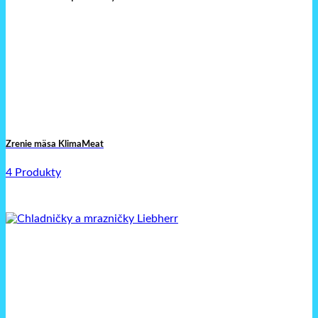
Zrenie mäsa KlimaMeat
4 Produkty