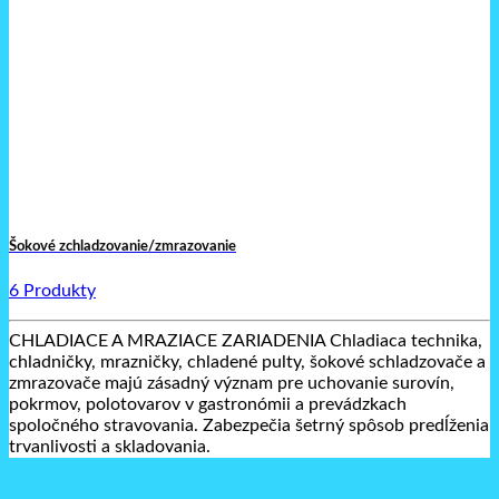
Šokové zchladzovanie/zmrazovanie
6 Produkty
CHLADIACE A MRAZIACE ZARIADENIA Chladiaca technika,
chladničky, mrazničky, chladené pulty, šokové schladzovače a
zmrazovače majú zásadný význam pre uchovanie surovín,
pokrmov, polotovarov v gastronómii a prevádzkach
spoločného stravovania. Zabezpečia šetrný spôsob predĺženia
trvanlivosti a skladovania.
V