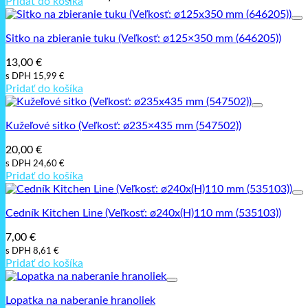
Pridať do košíka
Sitko na zbieranie tuku (Veľkosť: ø125×350 mm (646205))
13,00
€
s DPH
15,99
€
Pridať do košíka
Kužeľové sitko (Veľkosť: ø235×435 mm (547502))
20,00
€
s DPH
24,60
€
Pridať do košíka
Cedník Kitchen Line (Veľkosť: ø240x(H)110 mm (535103))
7,00
€
s DPH
8,61
€
Pridať do košíka
Lopatka na naberanie hranoliek