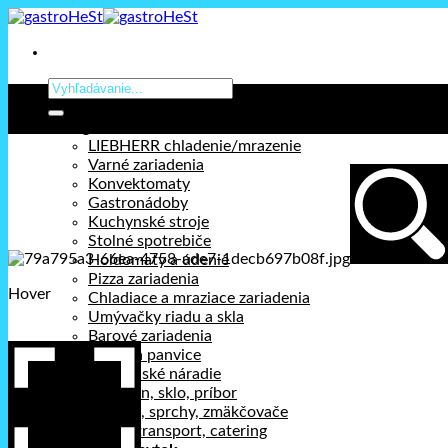
Prejsť
na
obsah
Hľadať:
Kategórie
LIEBHERR chladenie/mrazenie
Varné zariadenia
Konvektomaty
Gastronádoby
Kuchynské stroje
Stolné spotrebiče
Holdomaty a údenie
Pizza zariadenia
Hover
Chladiace a mraziace zariadenia
Umývačky riadu a skla
Barové zariadenia
Hrnce a panvice
Kuchynské náradie
Porcelán, sklo, príbor
Chémia, sprchy, zmäkčovače
Výdaj, transport, catering