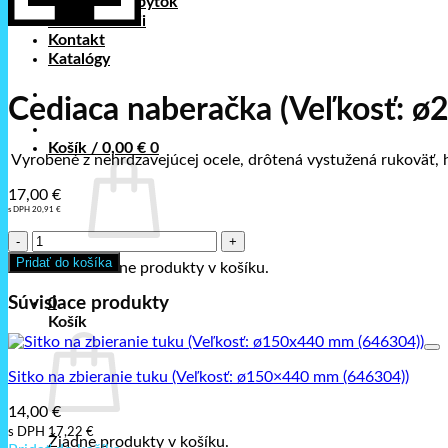
Nerezový nábytok
Foto realizácii
Kontakt
Katalógy
Cediaca naberačka (Veľkosť: 
Košík /
0,00
€
0
Vyrobené z nehrdzavejúcej ocele, drôtená vystužená rukoväť,
17,00
€
s DPH
20,91
€
množstvo
Cediaca
Pridať do košíka
Žiadne produkty v košíku.
naberačka
(Veľkosť:
Súvisiace produkty
0
ø220x540
Košík
mm
(640708))
Sitko na zbieranie tuku (Veľkosť: ø150×440 mm (646304))
14,00
€
s DPH
17,22
€
Žiadne produkty v košíku.