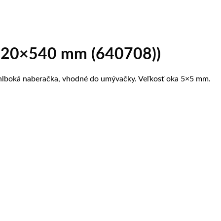
ø220×540 mm (640708))
 hlboká naberačka, vhodné do umývačky. Veľkosť oka 5×5 mm.