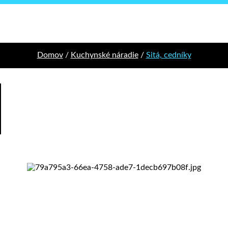
Domov
/
Kuchynské náradie
/
Sitá, cedníky