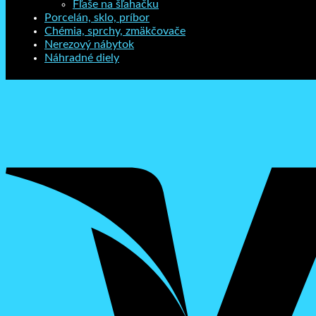
Fľaše na šľahačku
Porcelán, sklo, príbor
Chémia, sprchy, zmäkčovače
Nerezový nábytok
Náhradné diely