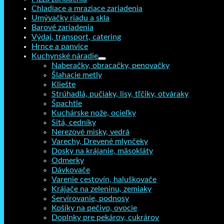
Chladiace a mraziace zariadenia
Umývačky riadu a skla
Barové zariadenia
Výdaj, transport, catering
Hrnce a panvice
Kuchynské náradie
Naberačky, obracačky, penovačky
Šlahacie metly
Kliešte
Strúhadlá, pučiaky, lisy, tľčiky, otváraky
Špachtle
Kuchárske nože, ocieľky
Sitá, cedníky
Nerezové misky, vedrá
Varechy, Drevené mlynčeky
Dosky na krájanie, mäsokláty
Odmerky
Dávkovače
Varenie cestovín, haluškovače
Krájače na zeleninu, zemiaky
Servírovanie, podnosy
Košíky na pečivo, ovocie
Doplnky pre pekárov, cukrárov