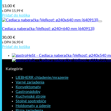
13,00
€
s DPH
15,99
€
Pridať do košíka
Cediaca naberačka (Veľkosť: ø240×640 mm (640913))
30,00
€
s DPH
36,90
€
Pridať do košíka
Kategórie
LIEBHERR chladenie/mrazenie
Varné zariadenia
Konvektomaty
Gastronádoby
Kuchynské stroje
Stolné spotrebiče
Holdomaty a údenie
Pizza zariadenia