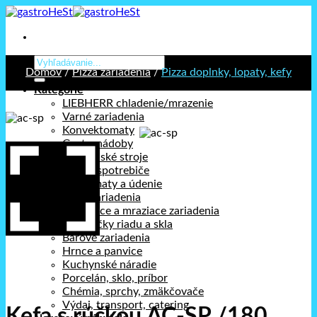
Prejsť
na
obsah
Hľadať:
Domov
/
Pizza zariadenia
/
Pizza doplnky, lopaty, kefy
Kategórie
LIEBHERR chladenie/mrazenie
Varné zariadenia
Konvektomaty
Gastronádoby
Kuchynské stroje
Stolné spotrebiče
Holdomaty a údenie
Pizza zariadenia
Chladiace a mraziace zariadenia
Umývačky riadu a skla
Barové zariadenia
Hrnce a panvice
Kuchynské náradie
Porcelán, sklo, príbor
Chémia, sprchy, zmäkčovače
Výdaj, transport, catering
Kefa s rúčkou AC-SP /180