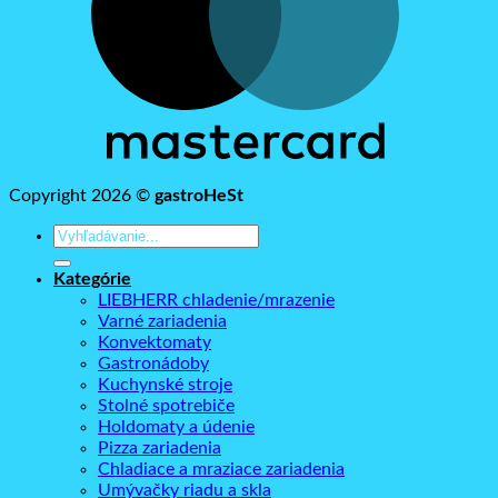
Copyright 2026 ©
gastroHeSt
Hľadať:
Kategórie
LIEBHERR chladenie/mrazenie
Varné zariadenia
Konvektomaty
Gastronádoby
Kuchynské stroje
Stolné spotrebiče
Holdomaty a údenie
Pizza zariadenia
Chladiace a mraziace zariadenia
Umývačky riadu a skla