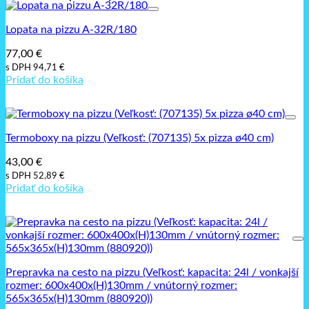
Lopata na pizzu A-32R/180
77,00
€
s DPH
94,71
€
Pridať do košíka
Termoboxy na pizzu (Veľkosť: (707135) 5x pizza ø40 cm)
43,00
€
s DPH
52,89
€
Pridať do košíka
Prepravka na cesto na pizzu (Veľkosť: kapacita: 24l / vonkajší
rozmer: 600x400x(H)130mm / vnútorný rozmer:
565x365x(H)130mm (880920))