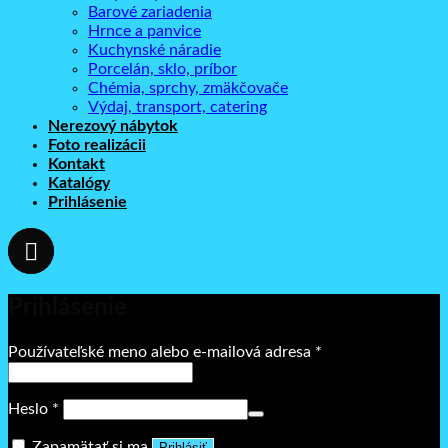
Barové zariadenia
Hrnce a panvice
Kuchynské náradie
Porcelán, sklo, príbor
Chémia, sprchy, zmäkčovače
Výdaj, transport, catering
Nerezový nábytok
Foto realizácii
Kontakt
Katalógy
Prihlásenie
Prihlásenie
Povinné
Používateľské meno alebo e-mailová adresa
*
Povinné
Heslo
*
Zapamätať si ma
Prihlásiť