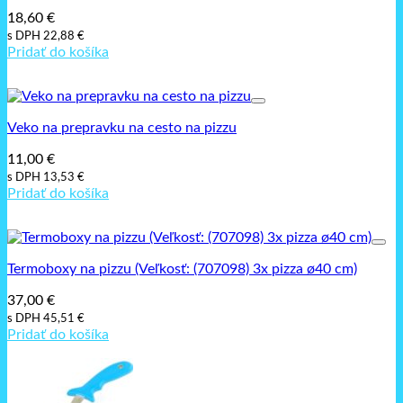
18,60
€
s DPH
22,88
€
Pridať do košíka
Veko na prepravku na cesto na pizzu
11,00
€
s DPH
13,53
€
Pridať do košíka
Termoboxy na pizzu (Veľkosť: (707098) 3x pizza ø40 cm)
37,00
€
s DPH
45,51
€
Pridať do košíka