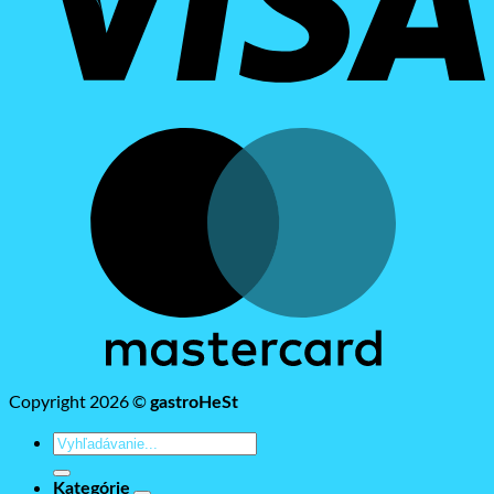
M
Copyright 2026 ©
gastroHeSt
Hľadať:
Kategórie