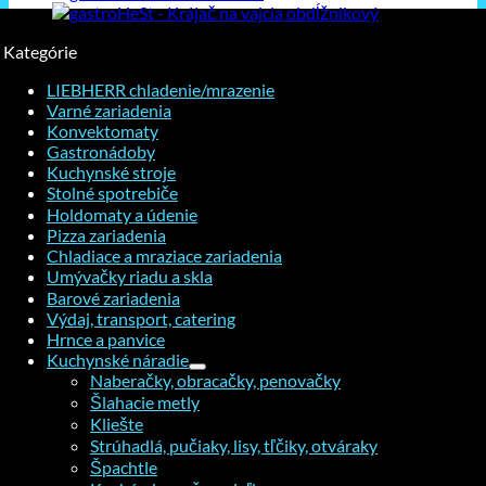
Kategórie
LIEBHERR chladenie/mrazenie
Varné zariadenia
Konvektomaty
Gastronádoby
Kuchynské stroje
Stolné spotrebiče
Holdomaty a údenie
Pizza zariadenia
Chladiace a mraziace zariadenia
Umývačky riadu a skla
Barové zariadenia
Výdaj, transport, catering
Hrnce a panvice
Kuchynské náradie
Naberačky, obracačky, penovačky
Šlahacie metly
Kliešte
Strúhadlá, pučiaky, lisy, tľčiky, otváraky
Špachtle