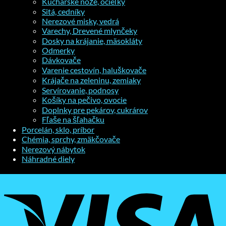
Kuchárske nože, ocieľky
Sitá, cedníky
Nerezové misky, vedrá
Varechy, Drevené mlynčeky
Dosky na krájanie, mäsokláty
Odmerky
Dávkovače
Varenie cestovín, haluškovače
Krájače na zeleninu, zemiaky
Servírovanie, podnosy
Košíky na pečivo, ovocie
Doplnky pre pekárov, cukrárov
Fľaše na šľahačku
Porcelán, sklo, príbor
Chémia, sprchy, zmäkčovače
Nerezový nábytok
Náhradné diely
V