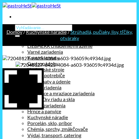
Prejsť
na
obsah
Hľadať:
Domov
/
Kuchynské náradie
/
Strúhadlá, pučiaky, lisy, tľčiky,
otváraky
Kategórie
LIEBHERR chladenie/mrazenie
Varné zariadenia
Konvektomaty
Gastronádoby
Kuchynské stroje
Stolné spotrebiče
Holdomaty a údenie
Pizza zariadenia
Chladiace a mraziace zariadenia
Umývačky riadu a skla
Barové zariadenia
Hrnce a panvice
Kuchynské náradie
Porcelán, sklo, príbor
Chémia, sprchy, zmäkčovače
Výdaj, transport, catering