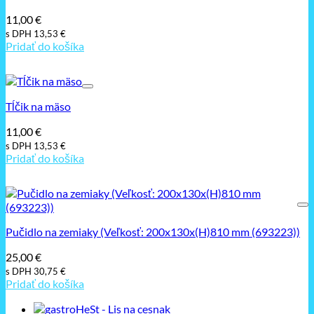
11,00
€
s DPH
13,53
€
Pridať do košíka
Tĺčik na mäso
11,00
€
s DPH
13,53
€
Pridať do košíka
Pučidlo na zemiaky (Veľkosť: 200x130x(H)810 mm (693223))
25,00
€
s DPH
30,75
€
Pridať do košíka