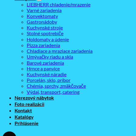
LIEBHERR chladenie/mrazenie
Varné zariadenia
Konvektomaty
Gastronádoby
Kuchynské stroje
Stolné spotrebiče
Holdomaty a údenie
Pizza zariadenia
Chladiace a mraziace zariadenia
Umývačky riadu a skla
Barové zariadenia
Hrnce a panvice
Kuchynské náradie
Porcelán, sklo, príbor
Chémia, sprchy, zmäkčovače
Výdaj, transport, catering
Nerezový nábytok
Foto realizácii
Kontakt
Katalógy
Prihlásenie