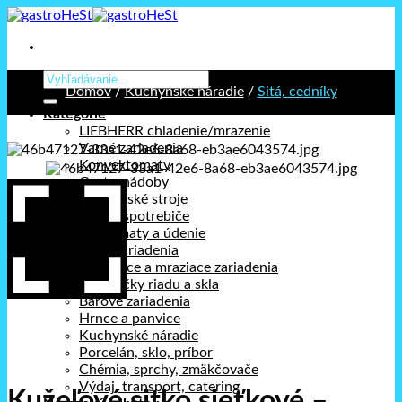
Prejsť
na
obsah
Hľadať:
Domov
/
Kuchynské náradie
/
Sitá, cedníky
Kategórie
LIEBHERR chladenie/mrazenie
Varné zariadenia
Konvektomaty
Gastronádoby
Kuchynské stroje
Stolné spotrebiče
Holdomaty a údenie
Pizza zariadenia
Chladiace a mraziace zariadenia
Umývačky riadu a skla
Barové zariadenia
Hrnce a panvice
Kuchynské náradie
Porcelán, sklo, príbor
Chémia, sprchy, zmäkčovače
Výdaj, transport, catering
Kužeľové sitko sieťkové –