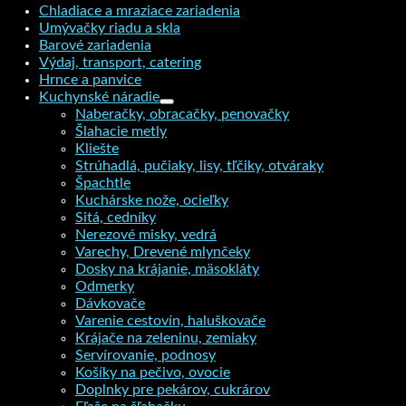
Chladiace a mraziace zariadenia
Umývačky riadu a skla
Barové zariadenia
Výdaj, transport, catering
Hrnce a panvice
Kuchynské náradie
Naberačky, obracačky, penovačky
Šlahacie metly
Kliešte
Strúhadlá, pučiaky, lisy, tľčiky, otváraky
Špachtle
Kuchárske nože, ocieľky
Sitá, cedníky
Nerezové misky, vedrá
Varechy, Drevené mlynčeky
Dosky na krájanie, mäsokláty
Odmerky
Dávkovače
Varenie cestovín, haluškovače
Krájače na zeleninu, zemiaky
Servírovanie, podnosy
Košíky na pečivo, ovocie
Doplnky pre pekárov, cukrárov