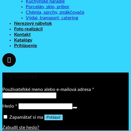
Kuchynské náradie
Porcelán, sklo, príbor
Chémia, sprchy, zmäkčovače
Výdaj, transport, catering
Nerezový nábytok
Foto realizácii
Kontakt
Katalógy
Prihlásenie
Prihlásenie
Povinné
Používateľské meno alebo e-mailová adresa
*
Povinné
Heslo
*
Zapamätať si ma
Prihlásiť
Zabudli ste heslo?