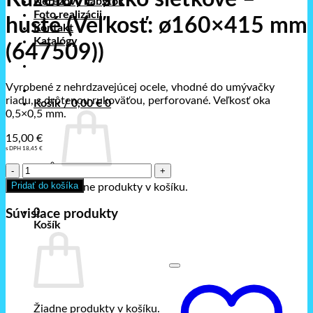
Nerezový nábytok
Foto realizácii
husté (Veľkosť: ø160×415 mm
Kontakt
Katalógy
(647509))
Vyrobené z nehrdzavejúcej ocele, vhodné do umývačky
riadu, s drôtenou rukoväťou, perforované. Veľkosť oka
Košík /
0,00
€
0
0,5×0,5 mm.
15,00
€
s DPH
18,45
€
množstvo
Kužeľové
Pridať do košíka
Žiadne produkty v košíku.
sitko
sieťkové
0
Súvisiace produkty
-
Košík
husté
(Veľkosť:
ø160x415
mm
(647509))
Žiadne produkty v košíku.