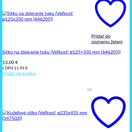
Pridať do
zoznamu želaní
Sitko na zbieranie tuku (Veľkosť: ø125×350 mm (646205))
13,00
€
s DPH
15,99
€
Pridať do košíka