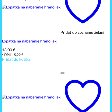
Pridať do zoznamu želaní
Lopatka na naberanie hranoliek
13,00
€
s DPH
15,99
€
Pridať do košíka