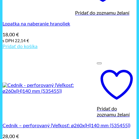
Pridať do zoznamu želaní
Lopatka na naberanie hranoliek
18,00
€
s DPH
22,14
€
Pridať do košíka
Pridať do
zoznamu želaní
Cedník – perforovaný (Veľkosť: ø260x(H)140 mm (535455))
28,00
€