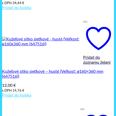
s DPH
34,44
€
Pridať do košíka
Pridať do
zoznamu želaní
Kužeľové sitko sieťkové – husté (Veľkosť: ø160×360 mm
(647516))
12,00
€
s DPH
14,76
€
Pridať do košíka