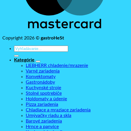
Copyright 2026 ©
gastroHeSt
Hľadať:
Kategórie
LIEBHERR chladenie/mrazenie
Varné zariadenia
Konvektomaty
Gastronádoby
Kuchynské stroje
Stolné spotrebiče
Holdomaty a údenie
Pizza zariadenia
Chladiace a mraziace zariadenia
Umývačky riadu a skla
Barové zariadenia
Hrnce a panvice