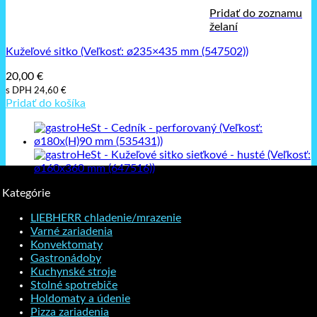
Pridať do zoznamu
želaní
Kužeľové sitko (Veľkosť: ø235×435 mm (547502))
20,00
€
s DPH
24,60
€
Pridať do košíka
Kategórie
LIEBHERR chladenie/mrazenie
Varné zariadenia
Konvektomaty
Gastronádoby
Kuchynské stroje
Stolné spotrebiče
Holdomaty a údenie
Pizza zariadenia