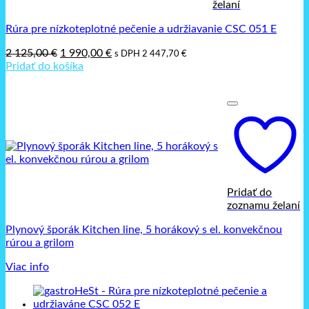
želaní
Rúra pre nízkoteplotné pečenie a udržiavanie CSC 051 E
Pôvodná
Aktuálna
2 125,00
€
1 990,00
€
s DPH
2 447,70
€
cena
cena
Pridať do košíka
bola:
je:
2
1
125,00 €.
990,00 €.
Pridať do
zoznamu želaní
Plynový šporák Kitchen line, 5 horákový s el. konvekčnou
rúrou a grilom
Viac info