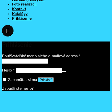
Foto realizácii
Kontakt
Katalógy
Prihlásenie
Prihlásenie
Povinné
Používateľské meno alebo e-mailová adresa
*
Povinné
Heslo
*
Zapamätať si ma
Prihlásiť
Zabudli ste heslo?