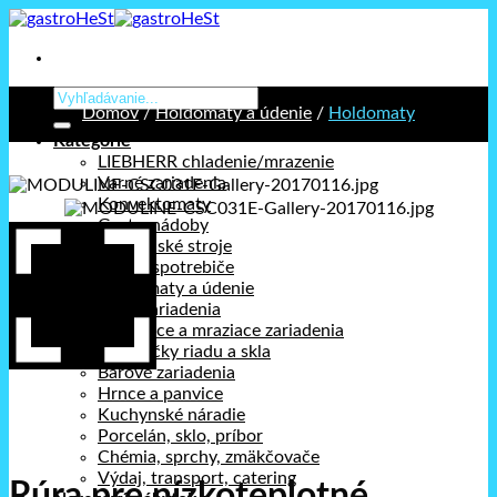
Prejsť
na
obsah
Hľadať:
Domov
/
Holdomaty a údenie
/
Holdomaty
Kategórie
LIEBHERR chladenie/mrazenie
Varné zariadenia
Konvektomaty
Gastronádoby
Kuchynské stroje
Stolné spotrebiče
Holdomaty a údenie
Pizza zariadenia
Chladiace a mraziace zariadenia
Umývačky riadu a skla
Barové zariadenia
Hrnce a panvice
Kuchynské náradie
Porcelán, sklo, príbor
Chémia, sprchy, zmäkčovače
Výdaj, transport, catering
Rúra pre nízkoteplotné