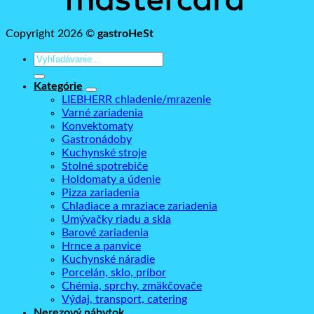
Copyright 2026 ©
gastroHeSt
Hľadať:
Kategórie
LIEBHERR chladenie/mrazenie
Varné zariadenia
Konvektomaty
Gastronádoby
Kuchynské stroje
Stolné spotrebiče
Holdomaty a údenie
Pizza zariadenia
Chladiace a mraziace zariadenia
Umývačky riadu a skla
Barové zariadenia
Hrnce a panvice
Kuchynské náradie
Porcelán, sklo, príbor
Chémia, sprchy, zmäkčovače
Výdaj, transport, catering
Nerezový nábytok