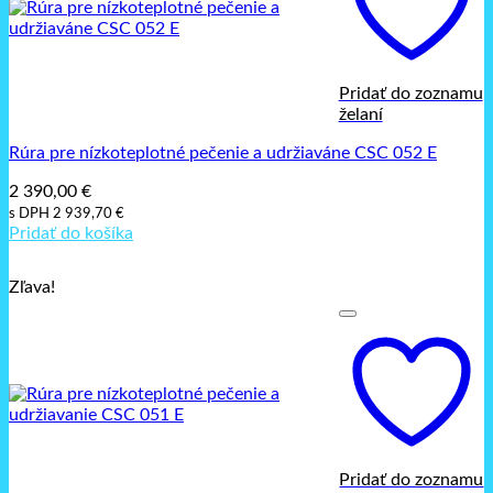
Pridať do zoznamu
želaní
Rúra pre nízkoteplotné pečenie a udržiaváne CSC 052 E
2 390,00
€
s DPH
2 939,70
€
Pridať do košíka
Zľava!
Pridať do zoznamu