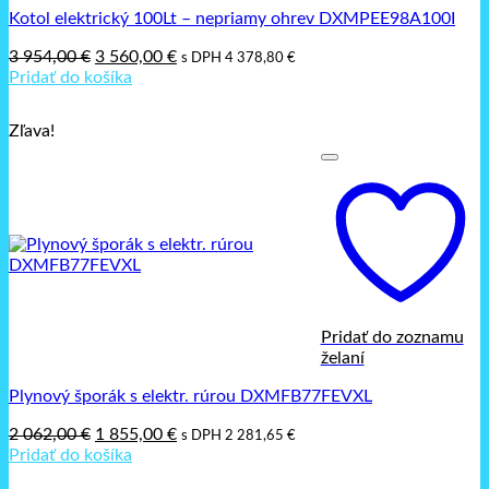
Kotol elektrický 100Lt – nepriamy ohrev DXMPEE98A100I
Pôvodná
Aktuálna
3 954,00
€
3 560,00
€
s DPH
4 378,80
€
cena
cena
Pridať do košíka
bola:
je:
3
3
Zľava!
954,00 €.
560,00 €.
Pridať do zoznamu
želaní
Plynový šporák s elektr. rúrou DXMFB77FEVXL
Pôvodná
Aktuálna
2 062,00
€
1 855,00
€
s DPH
2 281,65
€
cena
cena
Pridať do košíka
bola:
je: