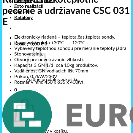
Nerezový nábytok
Foto realizácii
pečenie a udržiavane CSC 031
Kontakt
Katalógy
E
Elektronicky riadená – teplota,čas,teplota sondy.
Pracovná teplota +30°C – +120°C
Košík /
0,00
€
0
Vybavený teplotnou sondou pre meranie teploty jádra.
Stohovateľná.
Otvory pre odvetrávanie vlhkosti.
Kapacita 3 GN 1/1, cca 10kg produktov,
Vzdálenosť GN vodiacich lišt 70mm
Príkon: 0,7kW/230V
Žiadne produkty v košíku.
Rozmer v mm: 450 x 635 x 400(v)
0
Košík
Žiadne produkty v košíku.