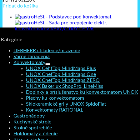
s DPH
2 632,20
€
Pridať do košíka
Kategórie
LIEBHERR chladenie/mrazenie
Varné zariadenia
Konvektomaty
UNOX CehfTop MindMaps Plus
UNOX ChefTop MindMaps One
UNOX ChefTop MindMaps ZERO
UNOX Bakerlux ShopPro, LineMiss
Doplnky a príslušenstvo ku konvektomatom UNOX
Plechy ku konvektomatom
Sklokeramické grily UNOX SpidoFlat
Konvektomaty RATIONAL
Gastronádoby
Kuchynské stroje
Stolné spotrebiče
Holdomaty a údenie
Pizza zariadenia