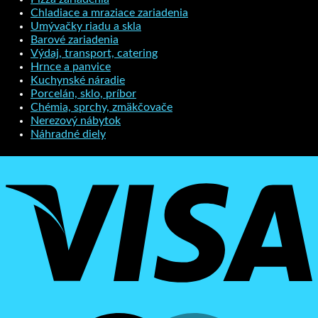
Chladiace a mraziace zariadenia
Umývačky riadu a skla
Barové zariadenia
Výdaj, transport, catering
Hrnce a panvice
Kuchynské náradie
Porcelán, sklo, príbor
Chémia, sprchy, zmäkčovače
Nerezový nábytok
Náhradné diely
V