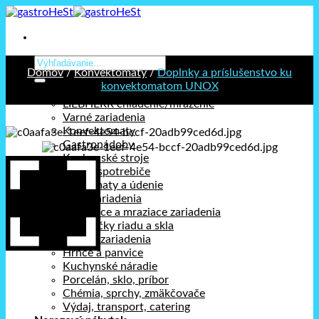
Prejsť
na
obsah
Hľadať:
Domov
/
Konvektomaty
/
Doplnky a príslušenstvo ku
konvektomatom UNOX
Kategórie
LIEBHERR chladenie/mrazenie
Varné zariadenia
Konvektomaty
Gastronádoby
Kuchynské stroje
Stolné spotrebiče
Holdomaty a údenie
Pizza zariadenia
Chladiace a mraziace zariadenia
Umývačky riadu a skla
Barové zariadenia
Hrnce a panvice
Kuchynské náradie
Porcelán, sklo, príbor
Chémia, sprchy, zmäkčovače
Výdaj, transport, catering