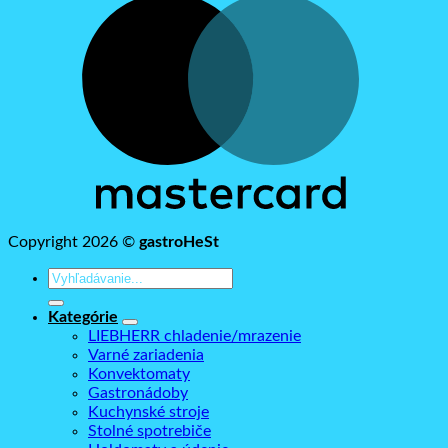
M
Copyright 2026 ©
gastroHeSt
Hľadať:
Kategórie
LIEBHERR chladenie/mrazenie
Varné zariadenia
Konvektomaty
Gastronádoby
Kuchynské stroje
Stolné spotrebiče