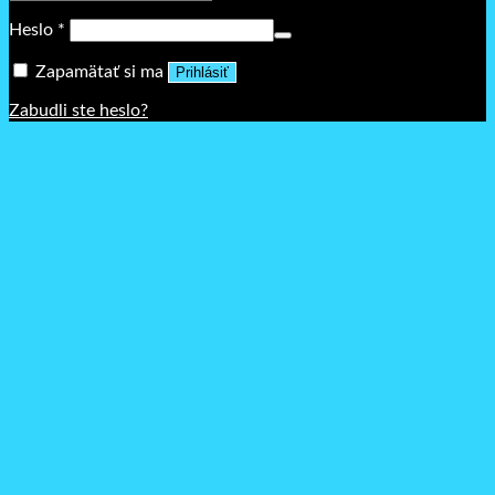
Povinné
Heslo
*
Zapamätať si ma
Prihlásiť
Zabudli ste heslo?