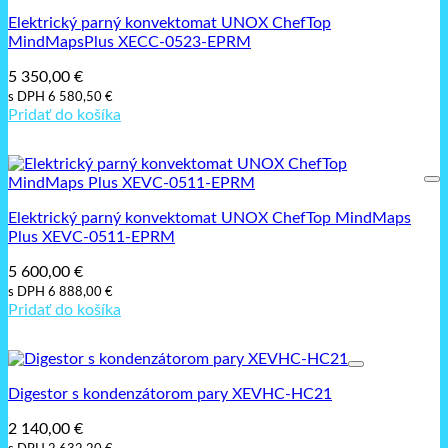
Elektrický parný konvektomat UNOX ChefTop
MindMapsPlus XECC-0523-EPRM
5 350,00
€
s DPH
6 580,50
€
Pridať do košíka
Elektrický parný konvektomat UNOX ChefTop MindMaps
Plus XEVC-0511-EPRM
5 600,00
€
s DPH
6 888,00
€
Pridať do košíka
Digestor s kondenzátorom pary XEVHC-HC21
2 140,00
€