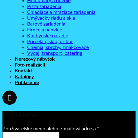
Holdomaty a údenie
Pizza zariadenia
Chladiace a mraziace zariadenia
Umývačky riadu a skla
Barové zariadenia
Hrnce a panvice
Kuchynské náradie
Porcelán, sklo, príbor
Chémia, sprchy, zmäkčovače
Výdaj, transport, catering
Nerezový nábytok
Foto realizácii
Kontakt
Katalógy
Prihlásenie
Prihlásenie
Povinné
Používateľské meno alebo e-mailová adresa
*