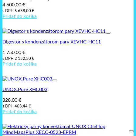
4 600,00
€
s DPH
5 658,00
€
Pridať do košíka
Digestor s kondenzátorom pary XEVHC-HC11
1 750,00
€
s DPH
2 152,50
€
Pridať do košíka
UNOX.Pure XHC003
328,00
€
s DPH
403,44
€
Pridať do košíka