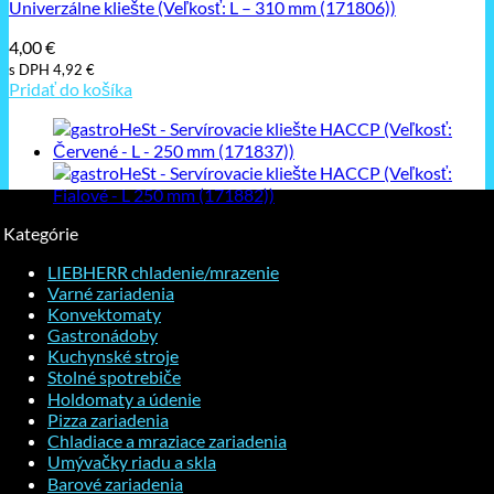
Univerzálne kliešte (Veľkosť: L – 310 mm (171806))
4,00
€
s DPH
4,92
€
Pridať do košíka
Kategórie
LIEBHERR chladenie/mrazenie
Varné zariadenia
Konvektomaty
Gastronádoby
Kuchynské stroje
Stolné spotrebiče
Holdomaty a údenie
Pizza zariadenia
Chladiace a mraziace zariadenia
Umývačky riadu a skla
Barové zariadenia