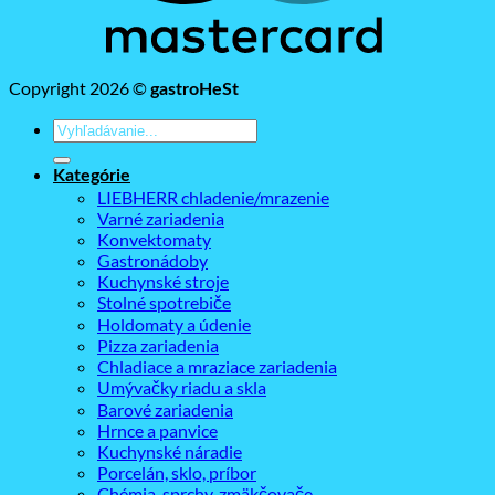
Copyright 2026 ©
gastroHeSt
Hľadať:
Kategórie
LIEBHERR chladenie/mrazenie
Varné zariadenia
Konvektomaty
Gastronádoby
Kuchynské stroje
Stolné spotrebiče
Holdomaty a údenie
Pizza zariadenia
Chladiace a mraziace zariadenia
Umývačky riadu a skla
Barové zariadenia
Hrnce a panvice
Kuchynské náradie
Porcelán, sklo, príbor
Chémia, sprchy, zmäkčovače