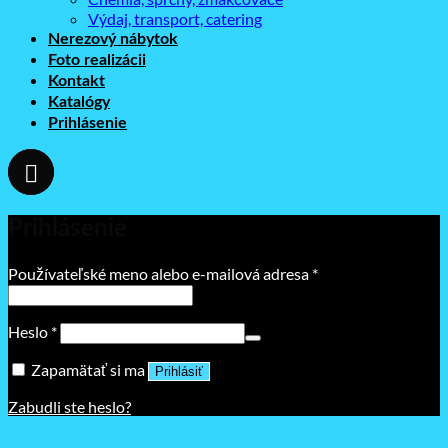
Výdaj, transport, catering
Nerezový nábytok
Foto realizácii
Kontakt
Katalógy
Prihlásenie
Prihlásenie
Povinné
Používateľské meno alebo e-mailová adresa
*
Povinné
Heslo
*
Zapamätať si ma
Prihlásiť
Zabudli ste heslo?