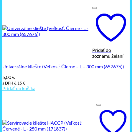
Pridať do
zoznamu želaní
Univerzálne kliešte (Veľkosť: Čierne – L – 300 mm (657676))
5,00
€
s DPH
6,15
€
Pridať do košíka