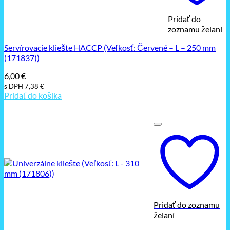
Pridať do
zoznamu želaní
Servírovacie kliešte HACCP (Veľkosť: Červené – L – 250 mm
(171837))
6,00
€
s DPH
7,38
€
Pridať do košíka
Pridať do zoznamu
želaní