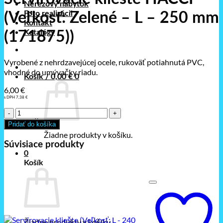
Nerezový nábytok
Foto realizácii
(Veľkosť: Zelené – L – 250 mm
Kontakt
Katalógy
(171875))
Vyrobené z nehrdzavejúcej ocele, rukoväť potiahnutá PVC,
vhodné do umývačky riadu.
Košík /
0,00
€
0
6,00
€
s DPH
7,38
€
množstvo
Servírovacie
Pridať do košíka
kliešte
Žiadne produkty v košíku.
HACCP
Súvisiace produkty
(Veľkosť:
0
Zelené
Košík
-
L
-
250
mm
(171875))
Žiadne produkty v košíku.