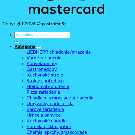
Copyright 2026 ©
gastroHeSt
Hľadať:
Kategórie
LIEBHERR chladenie/mrazenie
Varné zariadenia
Konvektomaty
Gastronádoby
Kuchynské stroje
Stolné spotrebiče
Holdomaty a údenie
Pizza zariadenia
Chladiace a mraziace zariadenia
Umývačky riadu a skla
Barové zariadenia
Hrnce a panvice
Kuchynské náradie
Porcelán, sklo, príbor
Chémia, sprchy, zmäkčovače