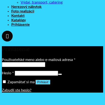
Výdaj, transport, catering
Nerezový nábytok
Foto realizácii
Kontakt
Katalógy
Prihlásenie
Prihlásenie
Povinné
Používateľské meno alebo e-mailová adresa
*
Povinné
Heslo
*
Zapamätať si ma
Prihlásiť
Zabudli ste heslo?