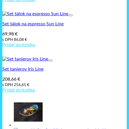
Set šálok na espresso Sun Line
69,98
€
s DPH
86,08
€
Pridať do košíka
Set tanierov Iris Line
208,66
€
s DPH
256,65
€
Pridať do košíka