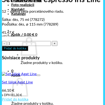
Nerezový nábytok
Foto realizácii
Kontakt
12 – dielna sada porcelánového riadu.
Katalógy
Šálka: 6ks, 75 ml (778272)
Podšálka: 6ks, ⌀ 115 mm (778289)
41,47
€
Košík /
0,00
€
0
s DPH
51,01
€
množstvo
Set
Pridať do košíka
šálok
na
Súvisiace produkty
espresso
Žiadne produkty v košíku.
Iris
Line
0
Košík
Set šálok Agat Line
66,10
€
s DPH
81,30
€
Pridať do košíka
Žiadne produkty v košíku.