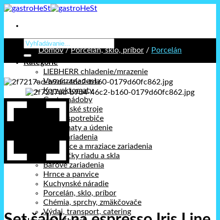
Prejsť
na
obsah
Hľadať:
Domov
/
Porcelán, sklo, príbor
/
Porcelán
Kategórie
LIEBHERR chladenie/mrazenie
Varné zariadenia
Konvektomaty
Gastronádoby
Kuchynské stroje
Stolné spotrebiče
Holdomaty a údenie
Pizza zariadenia
Chladiace a mraziace zariadenia
Umývačky riadu a skla
Barové zariadenia
Hrnce a panvice
Kuchynské náradie
Porcelán, sklo, príbor
Chémia, sprchy, zmäkčovače
Výdaj, transport, catering
Set šálok na espresso Iris Line