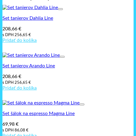
Set tanierov Dahlia Line
208,66
€
s DPH
256,65
€
Pridať do košíka
Set tanierov Arando Line
208,66
€
s DPH
256,65
€
Pridať do košíka
Set šálok na espresso Magma Line
69,98
€
s DPH
86,08
€
Pridať do košíka