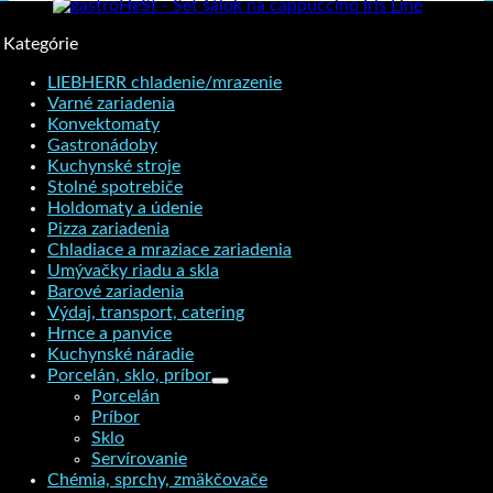
Kategórie
LIEBHERR chladenie/mrazenie
Varné zariadenia
Konvektomaty
Gastronádoby
Kuchynské stroje
Stolné spotrebiče
Holdomaty a údenie
Pizza zariadenia
Chladiace a mraziace zariadenia
Umývačky riadu a skla
Barové zariadenia
Výdaj, transport, catering
Hrnce a panvice
Kuchynské náradie
Porcelán, sklo, príbor
Porcelán
Príbor
Sklo
Servírovanie
Chémia, sprchy, zmäkčovače