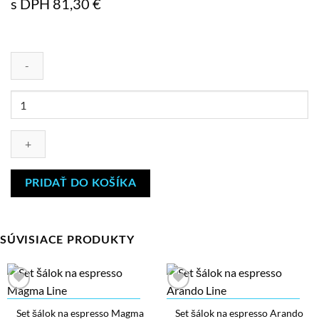
s DPH
81,30
€
množstvo
Set
šálok
Onyx
Line.
PRIDAŤ DO KOŠÍKA
SÚVISIACE PRODUKTY
Set šálok na espresso Magma
Set šálok na espresso Arando