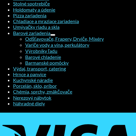
Stolné spotrebiče
Holdomaty a údenie
Pizza zariadenia
Chladiace a mraziace zariadenia
Umývačky riadu a skla
Barové zariadenia
Odšťavovače, Frapery, Drviče, Mixéry
Variče vody a vína, perkulátory
Výrobníky ľadu
Barové chladenie
Barmanské pomôcky
Výdaj, transport, catering
Hrnce a panvice
Kuchynské náradie
Porcelán, sklo, príbor
Chémia, sprchy, zmäkčovače
Nerezový nábytok
Náhradné diely
V