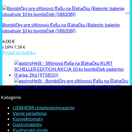
Bombičky pre sifónovú fľašu na šľahačku (Balenie: balenie
obsahuje 10 ks bombičiek (588208))
6,00
€
s DPH
7,38
€
Pridať do košíka
Kategórie
LIEBHERR chladenie/mrazenie
Varné zariadenia
Konvektomaty
Gastronádoby
Kuchynské stroje