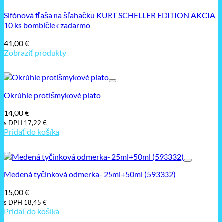
Sifónová fľaša na šľahačku KURT SCHELLER EDITION AKCIA
10 ks bombičiek zadarmo
41,00
€
Zobraziť produkty
Okrúhle protišmykové plato
14,00
€
s DPH
17,22
€
Pridať do košíka
Medená tyčinková odmerka- 25ml+50ml (593332)
15,00
€
s DPH
18,45
€
Pridať do košíka