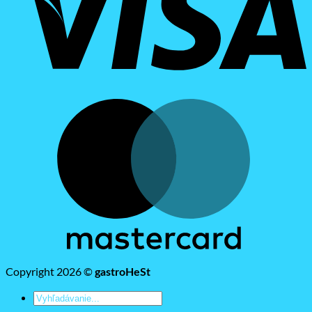
M
Copyright 2026 ©
gastroHeSt
Hľadať: