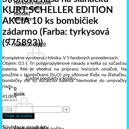
Nerezový nábytok
Foto realizácii
KURT SCHELLER EDITION
Kontakt
Katalógy
AKCIA 10 ks bombičiek
zadarmo (Farba: tyrkysová
(975893))
Košík /
0,00
€
0
Kompletne vyrobená z hliníka. V 5 farebných prevedeniach.
Objem: 0,5 l. Tri polypropylénové násady a kefka sú súčasťou
balenia. Nie je vhodná na prípravu horúcich omáčok. Na
použitie s bombičkami (N₂O) pre sifónové fľaše na šľahačku,
Žiadne produkty v košíku.
bombičky nie sú súčasťou balenia. Nevhodné do umývačky
riadu.
0
Košík
41,00
€
s DPH
50,43
€
množstvo
Sifónová
Pridať do košíka
fľaša
na
Súvisiace produkty
Žiadne produkty v košíku.