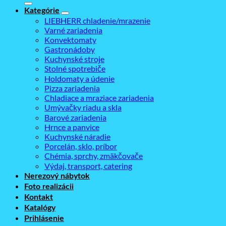
Kategórie
LIEBHERR chladenie/mrazenie
Varné zariadenia
Konvektomaty
Gastronádoby
Kuchynské stroje
Stolné spotrebiče
Holdomaty a údenie
Pizza zariadenia
Chladiace a mraziace zariadenia
Umývačky riadu a skla
Barové zariadenia
Hrnce a panvice
Kuchynské náradie
Porcelán, sklo, príbor
Chémia, sprchy, zmäkčovače
Výdaj, transport, catering
Nerezový nábytok
Foto realizácii
Kontakt
Katalógy
Prihlásenie