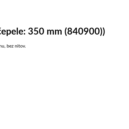
 čepele: 350 mm (840900))
u, bez nitov.