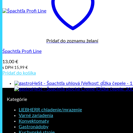
Pridať do zoznamu želaní
Špachtľa Profi Line
13,00
€
s DPH
15,99
€
Pridať do košíka
Kategórie
LIEBHERR chladenie/mrazenie
Varné zariadenia
Konvektomaty
Gastronádoby
Kuchynské stroje