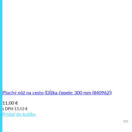
Plochý nôž na cesto (Dĺžka čepele: 300 mm (840962))
11,00
€
s DPH
13,53
€
Pridať do košíka