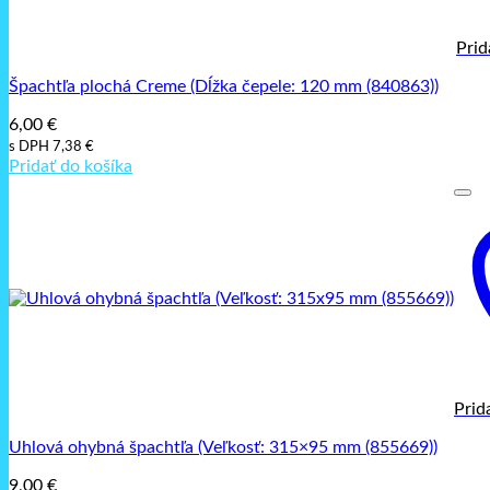
Prid
Špachtľa plochá Creme (Dĺžka čepele: 120 mm (840863))
6,00
€
s DPH
7,38
€
Pridať do košíka
Prid
Uhlová ohybná špachtľa (Veľkosť: 315×95 mm (855669))
9,00
€