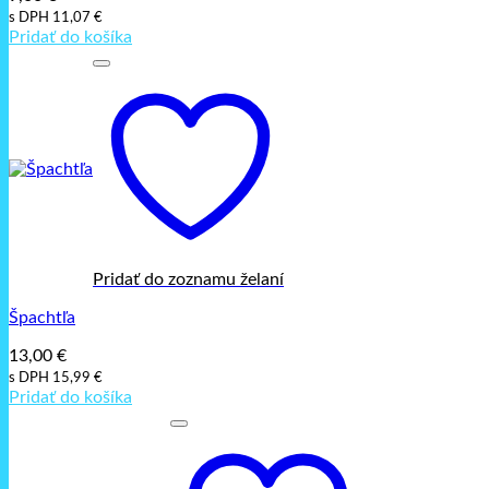
s DPH
11,07
€
Pridať do košíka
Pridať do zoznamu želaní
Špachtľa
13,00
€
s DPH
15,99
€
Pridať do košíka