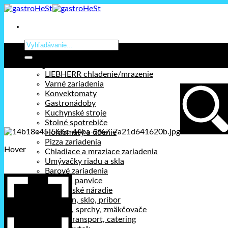
Prejsť
na
obsah
Hľadať:
Kategórie
LIEBHERR chladenie/mrazenie
Varné zariadenia
Konvektomaty
Gastronádoby
Kuchynské stroje
Stolné spotrebiče
Holdomaty a údenie
Pizza zariadenia
Hover
Chladiace a mraziace zariadenia
Umývačky riadu a skla
Barové zariadenia
Hrnce a panvice
Kuchynské náradie
Porcelán, sklo, príbor
Chémia, sprchy, zmäkčovače
Výdaj, transport, catering