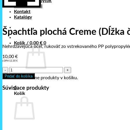
Nerezový nábytok
Foto realizácii
Kontakt
Katalógy
Špachtľa plochá Creme (Dĺžka
Košík /
0,00
€
0
Nehrdzavejúca oceľ, rukoväť zo vstrekovaného PP polypropylén
10,00
€
s DPH
12,30
€
množstvo
Špachtľa
Pridať do košíka
Žiadne produkty v košíku.
plochá
Creme
Súvisiace produkty
0
(Dĺžka
Košík
čepele:
350
mm
(840900))
Žiadne produkty v košíku.