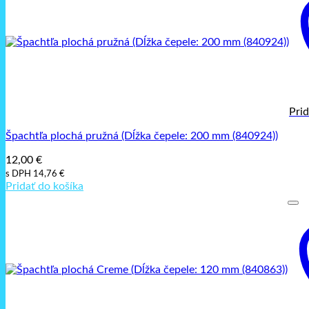
Pri
Špachtľa plochá pružná (Dĺžka čepele: 200 mm (840924))
12,00
€
s DPH
14,76
€
Pridať do košíka