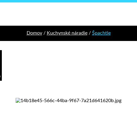
Domov
/
Kuchynské náradie
/
Špachtle