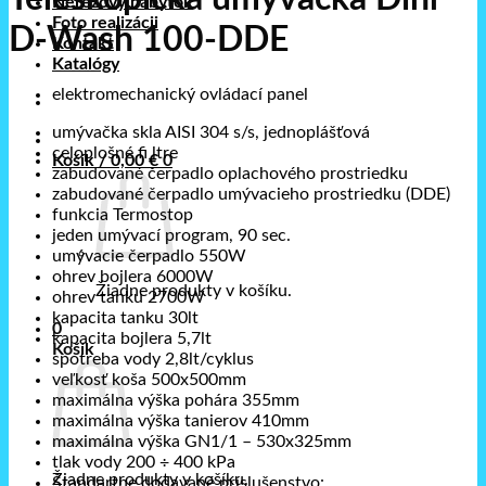
Nerezový nábytok
Foto realizácii
D-Wash 100-DDE
Kontakt
Katalógy
elektromechanický ovládací panel
umývačka skla AISI 304 s/s, jednoplášťová
celoplošné fi ltre
Košík /
0,00
€
0
zabudované čerpadlo oplachového prostriedku
zabudované čerpadlo umývacieho prostriedku (DDE)
funkcia Termostop
jeden umývací program, 90 sec.
umývacie čerpadlo 550W
ohrev bojlera 6000W
Žiadne produkty v košíku.
ohrev tanku 2700W
kapacita tanku 30lt
0
kapacita bojlera 5,7lt
Košík
spotreba vody 2,8lt/cyklus
veľkosť koša 500x500mm
maximálna výška pohára 355mm
maximálna výška tanierov 410mm
maximálna výška GN1/1 – 530x325mm
tlak vody 200 ÷ 400 kPa
Žiadne produkty v košíku.
Štandartne dodavané príslušenstvo: