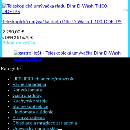
Teleskopická umývačka riadu Dihr D-Wash T-100-DDE+PS
2 290,00
€
s DPH
2 816,70
€
Pridať do košíka
Kategórie
LIEBHERR chladenie/mrazenie
Varné zariadenia
Konvektomaty
Gastronádoby
Kuchynské stroje
Stolné spotrebiče
Holdomaty a údenie
Pizza zariadenia
Chladiace a mraziace zariadenia
Umývačky riadu a skla