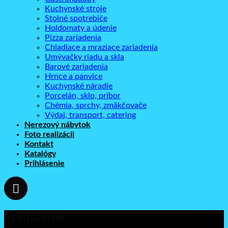
Kuchynské stroje
Stolné spotrebiče
Holdomaty a údenie
Pizza zariadenia
Chladiace a mraziace zariadenia
Umývačky riadu a skla
Barové zariadenia
Hrnce a panvice
Kuchynské náradie
Porcelán, sklo, príbor
Chémia, sprchy, zmäkčovače
Výdaj, transport, catering
Nerezový nábytok
Foto realizácii
Kontakt
Katalógy
Prihlásenie
Prihlásenie