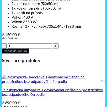
2x koš na taniere (50x50cm)
1x koš universalny (50x50cm)
1x košík na príbory
Príkon 400 V
Výkon 6550 W
Rozmer (šxhxv): 720x735x1445/1880 mm
2 150,00
€
s DPH
2 644,50
€
množstvo
Teleskopická
Pridať do košíka
umývačka
Dihr
Súvisiace produkty
D-
Wash
100-
DDE
Teleskopická umývačka s dávkovačmi čistiacich prostriedkov
bez odpadového čerpadla
2 690,00
€