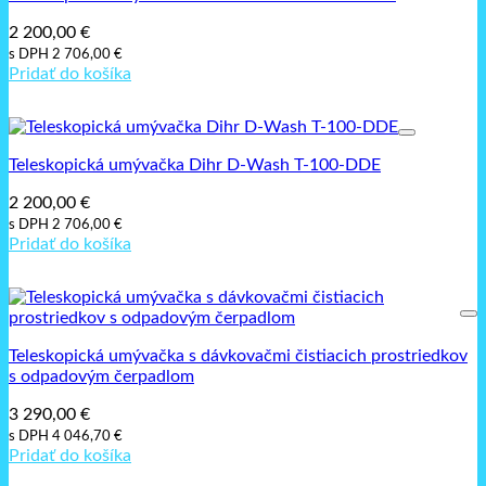
2 200,00
€
s DPH
2 706,00
€
Pridať do košíka
Teleskopická umývačka Dihr D-Wash T-100-DDE
2 200,00
€
s DPH
2 706,00
€
Pridať do košíka
Teleskopická umývačka s dávkovačmi čistiacich prostriedkov
s odpadovým čerpadlom
3 290,00
€
s DPH
4 046,70
€
Pridať do košíka