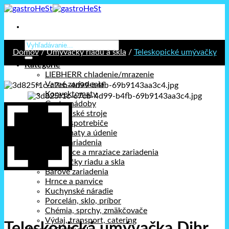
Prejsť
na
obsah
Hľadať:
Domov
/
Umývačky riadu a skla
/
Teleskopické umývačky
Kategórie
LIEBHERR chladenie/mrazenie
Varné zariadenia
Konvektomaty
Gastronádoby
Kuchynské stroje
Stolné spotrebiče
Holdomaty a údenie
Pizza zariadenia
Chladiace a mraziace zariadenia
Umývačky riadu a skla
Barové zariadenia
Hrnce a panvice
Kuchynské náradie
Porcelán, sklo, príbor
Chémia, sprchy, zmäkčovače
Výdaj, transport, catering
Teleskopická umývačka Dihr