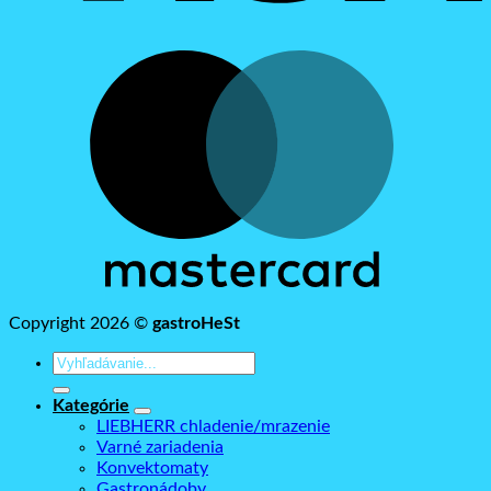
M
Copyright 2026 ©
gastroHeSt
Hľadať:
Kategórie
LIEBHERR chladenie/mrazenie
Varné zariadenia
Konvektomaty
Gastronádoby