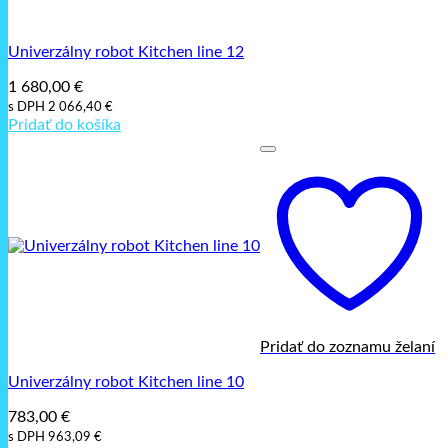
Univerzálny robot Kitchen line 12
1 680,00
€
s DPH
2 066,40
€
Pridať do košíka
Pridať do zoznamu želaní
Univerzálny robot Kitchen line 10
783,00
€
s DPH
963,09
€