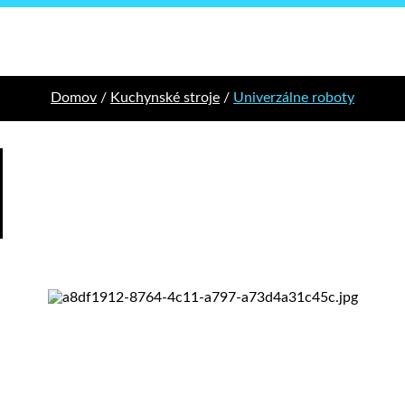
Domov
/
Kuchynské stroje
/
Univerzálne roboty