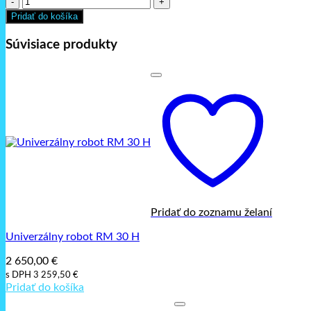
Univerzálny
Pridať do košíka
robot
Kitchen
Súvisiace produkty
line
10
Pridať do zoznamu želaní
Univerzálny robot RM 30 H
2 650,00
€
s DPH
3 259,50
€
Pridať do košíka