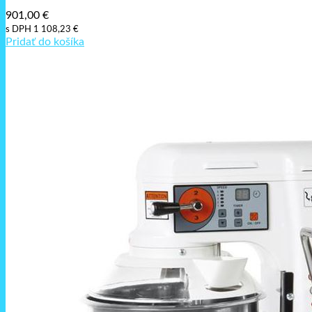
901,00
€
s DPH
1 108,23
€
Pridať do košíka