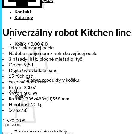
Nerezový nábytok
Foto realizácii
Kontakt
Katalógy
Univerzálny robot Kitchen line
Košík /
0,00
€
0
Telo z lakovanej ocele.
Nádoba s objemom z nehrdzavejúcej ocele.
3 násady: hák, ploché miešadlo, tyč.
Objem 9,5 L
Digitálny ovládací panel
15 rýchlostí
Žiadne produkty v košíku.
časovač do 30 min.
Príkon 230 V
0
Výkon 600 W
Košík
Rozmer 336x483x(H)558 mm
Hmotnosť 20 kg
(226278)
1 570,00
€
s DPH
1 931,10
€
Žiadne produkty v košíku.
množstvo