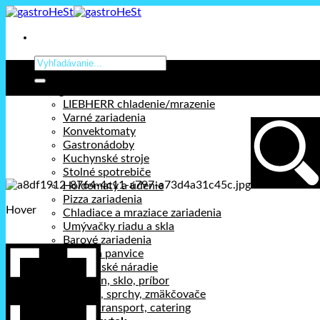
Prejsť
na
obsah
Hľadať:
Kategórie
LIEBHERR chladenie/mrazenie
Varné zariadenia
Konvektomaty
Gastronádoby
Kuchynské stroje
Stolné spotrebiče
Holdomaty a údenie
Pizza zariadenia
Hover
Chladiace a mraziace zariadenia
Umývačky riadu a skla
Barové zariadenia
Hrnce a panvice
Kuchynské náradie
Porcelán, sklo, príbor
Chémia, sprchy, zmäkčovače
Výdaj, transport, catering