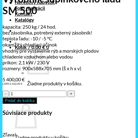
Nerezový nábytok
Foto realizácii
SM 500
Kontakt
Katalógy
kapacita: 250 kg / 24 hod.
bez zásobníka, potrebný externý zásobník!
teplota ľadu: -10 / -5 °C
okamžitý chladiaci účinok
Košík /
0,00
€
0
vhodný pre vystavenie rýb a morských plodov
chladenie vzduchom alebo vodou
príkon: 2,1 kW / 230 V
rozmery: 900x588x705 mm (š x h x v)
5 400,00
€
Žiadne produkty v košíku.
s DPH
6 642,00
€
množstvo
0
Výrobník
Pridať do košíka
Košík
šupinkového
ľadu
Súvisiace produkty
SM
500
Zľava!
Žiadne produkty v košíku.