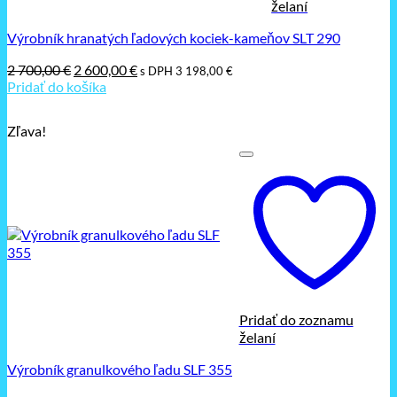
želaní
Výrobník hranatých ľadových kociek-kameňov SLT 290
Pôvodná
Aktuálna
2 700,00
€
2 600,00
€
s DPH
3 198,00
€
cena
cena
Pridať do košíka
bola:
je:
2
2
Zľava!
700,00 €.
600,00 €.
Pridať do zoznamu
želaní
Výrobník granulkového ľadu SLF 355