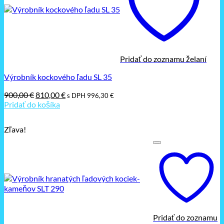
Pridať do zoznamu želaní
Výrobník kockového ľadu SL 35
Pôvodná
Aktuálna
900,00
€
810,00
€
s DPH
996,30
€
cena
cena
Pridať do košíka
bola:
je:
900,00 €.
810,00 €.
Zľava!
Pridať do zoznamu