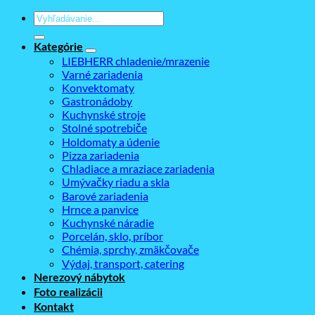
Hľadať:
Kategórie
LIEBHERR chladenie/mrazenie
Varné zariadenia
Konvektomaty
Gastronádoby
Kuchynské stroje
Stolné spotrebiče
Holdomaty a údenie
Pizza zariadenia
Chladiace a mraziace zariadenia
Umývačky riadu a skla
Barové zariadenia
Hrnce a panvice
Kuchynské náradie
Porcelán, sklo, príbor
Chémia, sprchy, zmäkčovače
Výdaj, transport, catering
Nerezový nábytok
Foto realizácii
Kontakt