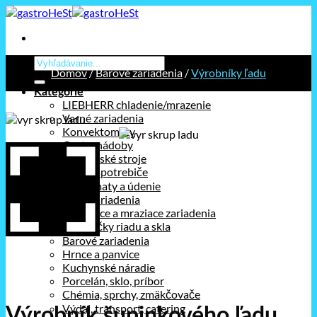
Prejsť
na
obsah
Hľadať:
Domov
/
Barové zariadenia
/
Výrobníky ľadu
Kategórie
LIEBHERR chladenie/mrazenie
Varné zariadenia
Konvektomaty
Gastronádoby
Kuchynské stroje
Stolné spotrebiče
Holdomaty a údenie
Pizza zariadenia
Chladiace a mraziace zariadenia
Umývačky riadu a skla
Barové zariadenia
Hrnce a panvice
Kuchynské náradie
Porcelán, sklo, príbor
Chémia, sprchy, zmäkčovače
Výdaj, transport, catering
Výrobník šupinkového ľadu