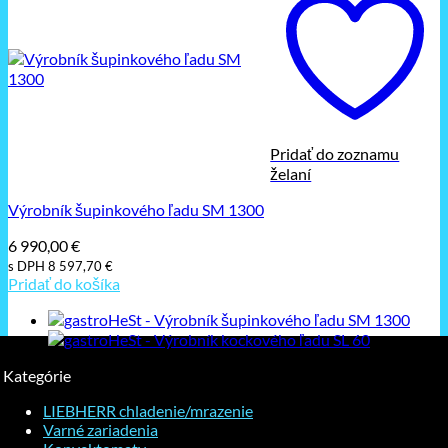
Pridať do zoznamu
želaní
Výrobník šupinkového ľadu SM 1300
6 990,00
€
s DPH
8 597,70
€
Pridať do košíka
Kategórie
LIEBHERR chladenie/mrazenie
Varné zariadenia