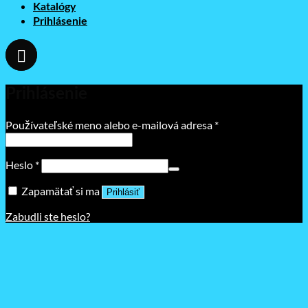
Katalógy
Prihlásenie
Prihlásenie
Povinné
Používateľské meno alebo e-mailová adresa
*
Povinné
Heslo
*
Zapamätať si ma
Prihlásiť
Zabudli ste heslo?