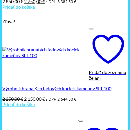
Pôvodná
Aktuálna
2 850,00
€
2 750,00
€
s DPH
3 382,50
€
cena
cena
Pridať do košíka
bola:
je:
2
2
Zľava!
850,00 €.
750,00 €.
Pridať do zoznamu
želaní
Výrobník hranatých ľadových kociek-kameňov SLT 100
Pôvodná
Aktuálna
2 250,00
€
2 150,00
€
s DPH
2 644,50
€
cena
cena
Pridať do košíka
bola:
je:
2
2
250,00 €.
150,00 €.