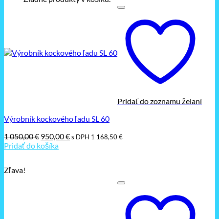
Pridať do zoznamu želaní
Výrobník kockového ľadu SL 60
Pôvodná
Aktuálna
1 050,00
€
950,00
€
s DPH
1 168,50
€
cena
cena
Pridať do košíka
bola:
je:
1
950,00 €.
Zľava!
050,00 €.