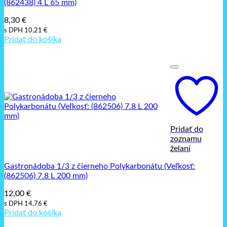
(862438) 4 L 65 mm)
8,30
€
s DPH
10,21
€
Pridať do košíka
Pridať do
zoznamu
želaní
Gastronádoba 1/3 z čierneho Polykarbonátu (Veľkosť:
(862506) 7.8 L 200 mm)
12,00
€
s DPH
14,76
€
Pridať do košíka