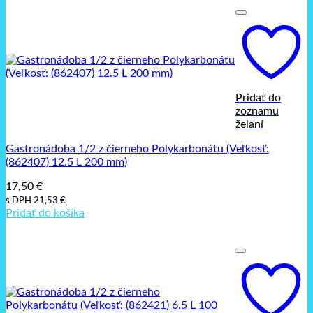
Pridať do
zoznamu
želaní
Gastronádoba 1/2 z čierneho Polykarbonátu (Veľkosť:
(862407) 12.5 L 200 mm)
17,50
€
s DPH
21,53
€
Pridať do košíka