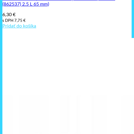
(862537) 2.5 L 65 mm)
6,30
€
s DPH
7,75
€
Pridať do košíka