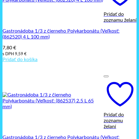
Pridať do
zoznamu želaní
Gastronádoba 1/3 z čierneho Polykarbonátu (Veľkosť:
(862520) 4 L 100 mm)
7,80
€
s DPH
9,59
€
Pridať do košíka
Pridať do
zoznamu
želaní
Gastronádoba 1/3 z čierneho Polykarbonátu (Veľkosť: