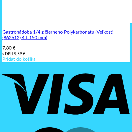
Gastronádoba 1/4 z čierneho Polykarbonátu (Veľkosť:
(862612) 4 L 150 mm)
7,80
€
s DPH
9,59
€
Pridať do košíka
V
M