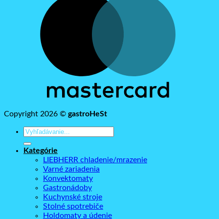
Copyright 2026 ©
gastroHeSt
Hľadať:
Kategórie
LIEBHERR chladenie/mrazenie
Varné zariadenia
Konvektomaty
Gastronádoby
Kuchynské stroje
Stolné spotrebiče
Holdomaty a údenie