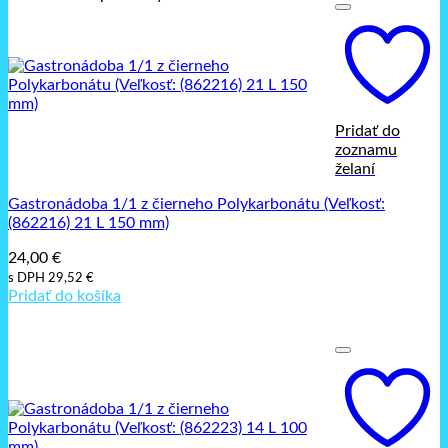
Pridať do
zoznamu
želaní
Gastronádoba 1/1 z čierneho Polykarbonátu (Veľkosť:
(862216) 21 L 150 mm)
24,00
€
s DPH
29,52
€
Pridať do košíka