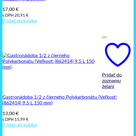
17,00
€
s DPH
20,91
€
Pridať do košíka
Pridať do
zoznamu
želaní
Gastronádoba 1/2 z čierneho Polykarbonátu (Veľkosť:
(862414) 9.5 L 150 mm)
13,00
€
s DPH
15,99
€
Pridať do košíka