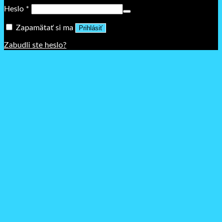
Povinné
Heslo
*
Zapamätať si ma
Prihlásiť
Zabudli ste heslo?