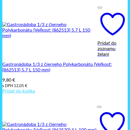
Pridať do
zoznamu
želaní
Gastronádoba 1/3 z čierneho Polykarbonátu (Veľkosť:
(862513) 5.7 L 150 mm)
9,80
€
s DPH
12,05
€
Pridať do košíka