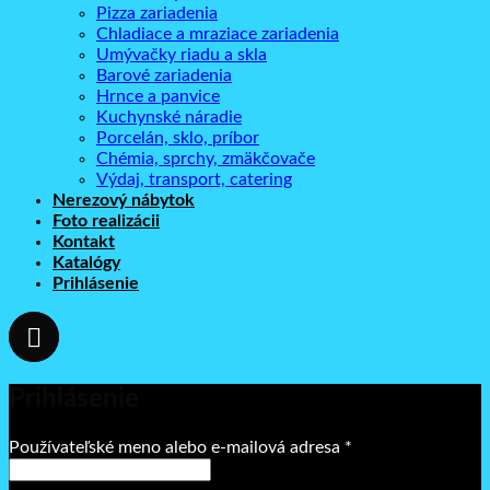
Pizza zariadenia
Chladiace a mraziace zariadenia
Umývačky riadu a skla
Barové zariadenia
Hrnce a panvice
Kuchynské náradie
Porcelán, sklo, príbor
Chémia, sprchy, zmäkčovače
Výdaj, transport, catering
Nerezový nábytok
Foto realizácii
Kontakt
Katalógy
Prihlásenie
Prihlásenie
Povinné
Používateľské meno alebo e-mailová adresa
*