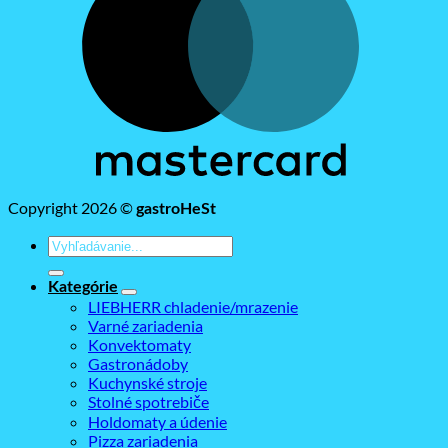
Copyright 2026 ©
gastroHeSt
Hľadať:
Kategórie
LIEBHERR chladenie/mrazenie
Varné zariadenia
Konvektomaty
Gastronádoby
Kuchynské stroje
Stolné spotrebiče
Holdomaty a údenie
Pizza zariadenia