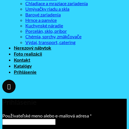
Chladiace a mraziace zariadenia
Umývačky riadu a skla
Barové zariadenia
Hrnce a panvice
Kuchynské náradie
Porcelán, sklo, príbor
Chémia, sprchy, zmäkčovače
Výdaj, transport, catering
Nerezový nábytok
Foto realizácii
Kontakt
Katalógy
Prihlásenie
Prihlásenie
Povinné
Používateľské meno alebo e-mailová adresa
*