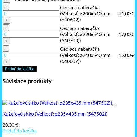
(640203))
(Veľkosť:
množstvo
Cediaca naberačka
ø100x310
Cediaca
(Veľkosť: ø200x510 mm
11,00
€
mm
naberačka
(640609))
(640104))
(Veľkosť:
množstvo
Cediaca naberačka
ø200x510
Cediaca
(Veľkosť: ø220x540 mm
17,00
€
mm
naberačka
(640708))
(640609))
(Veľkosť:
množstvo
Cediaca naberačka
ø220x540
Cediaca
(Veľkosť: ø240x540 mm
19,00
€
mm
naberačka
(640807))
(640708))
(Veľkosť:
Pridať do košíka
ø240x540
mm
Súvisiace produkty
(640807))
Kužeľové sitko (Veľkosť: ø235×435 mm (547502))
20,00
€
Pridať do košíka