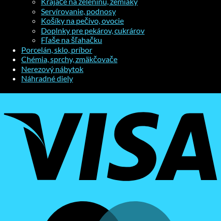
Krájače na zeleninu, zemiaky
Servírovanie, podnosy
Košíky na pečivo, ovocie
Doplnky pre pekárov, cukrárov
Fľaše na šľahačku
Porcelán, sklo, príbor
Chémia, sprchy, zmäkčovače
Nerezový nábytok
Náhradné diely
V
M