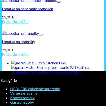
Lopatka na naberanie hranoliek
13,00
€
Pridať do košíka
Lopatka na hranolky
21,00
€
Pridať do košíka
Kategórie
LIEBHERR chladenie/mrazenie
Varné zariadenia
Konvektomaty
Gastronádoby