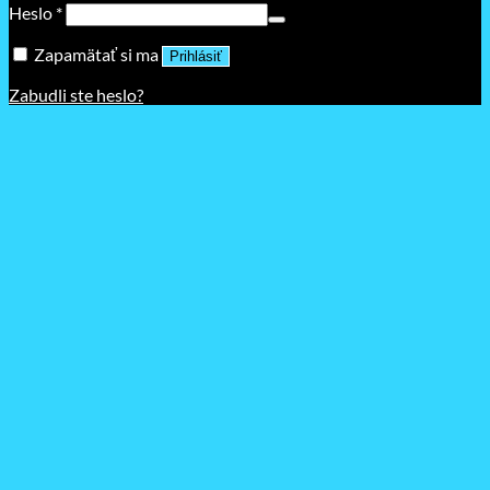
Povinné
Heslo
*
Zapamätať si ma
Prihlásiť
Zabudli ste heslo?