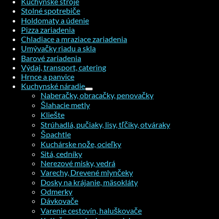
Kuchynské stroje
Stolné spotrebiče
Holdomaty a údenie
Pizza zariadenia
Chladiace a mraziace zariadenia
Umývačky riadu a skla
Barové zariadenia
Výdaj, transport, catering
Hrnce a panvice
Kuchynské náradie
Naberačky, obracačky, penovačky
Šlahacie metly
Kliešte
Strúhadlá, pučiaky, lisy, tľčiky, otváraky
Špachtle
Kuchárske nože, ocieľky
Sitá, cedníky
Nerezové misky, vedrá
Varechy, Drevené mlynčeky
Dosky na krájanie, mäsokláty
Odmerky
Dávkovače
Varenie cestovín, haluškovače