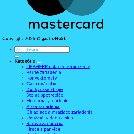
Copyright 2026 ©
gastroHeSt
Hľadať:
Kategórie
LIEBHERR chladenie/mrazenie
Varné zariadenia
Konvektomaty
Gastronádoby
Kuchynské stroje
Stolné spotrebiče
Holdomaty a údenie
Pizza zariadenia
Chladiace a mraziace zariadenia
Umývačky riadu a skla
Barové zariadenia
Hrnce a panvice