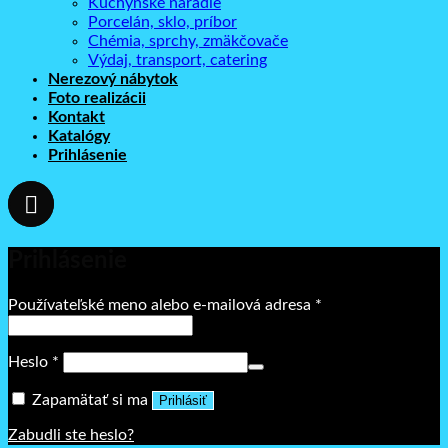
Kuchynské náradie
Porcelán, sklo, príbor
Chémia, sprchy, zmäkčovače
Výdaj, transport, catering
Nerezový nábytok
Foto realizácii
Kontakt
Katalógy
Prihlásenie
Prihlásenie
Povinné
Používateľské meno alebo e-mailová adresa
*
Povinné
Heslo
*
Zapamätať si ma
Prihlásiť
Zabudli ste heslo?