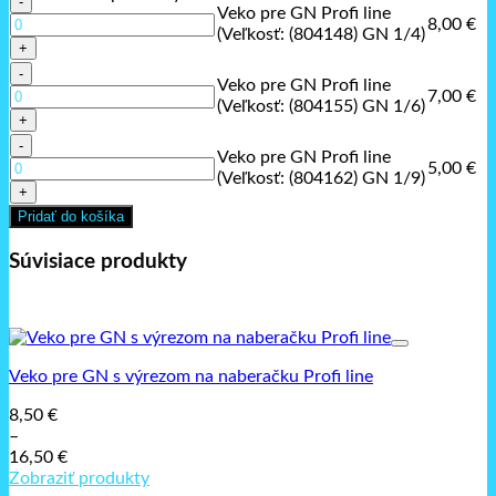
(804124)
Profi
Veko pre GN Profi line
Veko
GN
8,00
€
line
(Veľkosť: (804148) GN 1/4)
pre
1/2)
(Veľkosť:
GN
množstvo
(804131)
Profi
Veko pre GN Profi line
Veko
GN
7,00
€
line
(Veľkosť: (804155) GN 1/6)
pre
1/3)
(Veľkosť:
GN
množstvo
(804148)
Profi
Veko pre GN Profi line
Veko
GN
5,00
€
line
(Veľkosť: (804162) GN 1/9)
pre
1/4)
(Veľkosť:
GN
Pridať do košíka
(804155)
Profi
GN
line
Súvisiace produkty
1/6)
(Veľkosť:
(804162)
GN
1/9)
Veko pre GN s výrezom na naberačku Profi line
8,50
€
–
16,50
€
Price
Zobraziť produkty