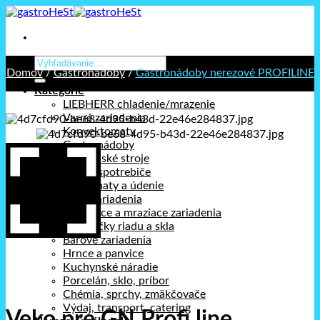
Prejsť
na
obsah
Hľadať:
Domov
/
Gastronádoby
/
Gastronádoby nerezové PROFILINE
Kategórie
LIEBHERR chladenie/mrazenie
Varné zariadenia
Konvektomaty
Gastronádoby
Kuchynské stroje
Stolné spotrebiče
Holdomaty a údenie
Pizza zariadenia
Chladiace a mraziace zariadenia
Umývačky riadu a skla
Barové zariadenia
Hrnce a panvice
Kuchynské náradie
Porcelán, sklo, príbor
Chémia, sprchy, zmäkčovače
Výdaj, transport, catering
Veko pre GN Profi line