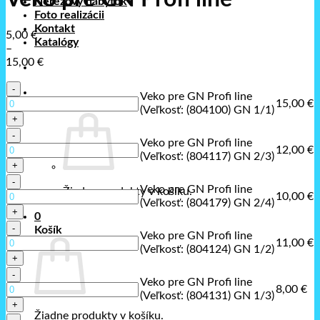
Nerezový nábytok
Foto realizácii
Kontakt
5,00
€
Katalógy
–
15,00
€
Price
množstvo
range:
Veko pre GN Profi line
Veko
5,00 €
15,00
€
Košík /
0,00
€
0
(Veľkosť: (804100) GN 1/1)
pre
through
GN
15,00 €
množstvo
Profi
Veko pre GN Profi line
Veko
12,00
€
line
(Veľkosť: (804117) GN 2/3)
pre
(Veľkosť:
GN
množstvo
(804100)
Profi
Veko pre GN Profi line
Žiadne produkty v košíku.
Veko
GN
10,00
€
line
(Veľkosť: (804179) GN 2/4)
pre
1/1)
(Veľkosť:
0
GN
množstvo
(804117)
Košík
Profi
Veko pre GN Profi line
Veko
GN
11,00
€
line
(Veľkosť: (804124) GN 1/2)
pre
2/3)
(Veľkosť:
GN
množstvo
(804179)
Profi
Veko pre GN Profi line
Veko
GN
8,00
€
line
(Veľkosť: (804131) GN 1/3)
pre
2/4)
(Veľkosť:
GN
Žiadne produkty v košíku.
množstvo