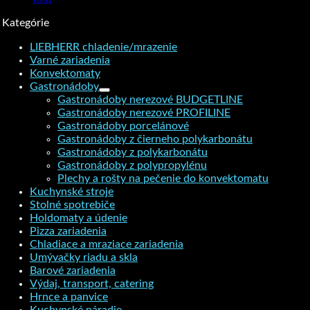
Kategórie
LIEBHERR chladenie/mrazenie
Varné zariadenia
Konvektomaty
Gastronádoby
Gastronádoby nerezové BUDGETLINE
Gastronádoby nerezové PROFILINE
Gastronádoby porcelánové
Gastronádoby z čierneho polykarbonátu
Gastronádoby z polykarbonátu
Gastronádoby z polypropylénu
Plechy a rošty na pečenie do konvektomatu
Kuchynské stroje
Stolné spotrebiče
Holdomaty a údenie
Pizza zariadenia
Chladiace a mraziace zariadenia
Umývačky riadu a skla
Barové zariadenia
Výdaj, transport, catering
Hrnce a panvice