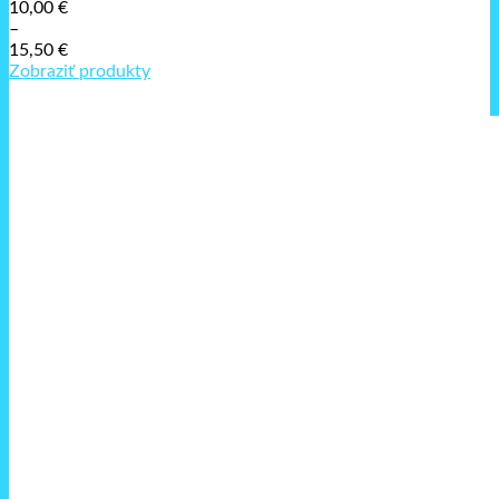
10,00
€
–
15,50
€
Price
Zobraziť produkty
range:
10,00 €
through
15,50 €