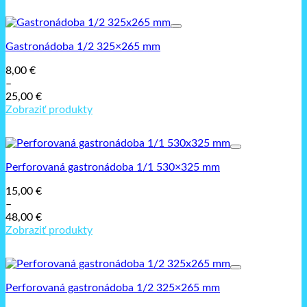
range:
8,50 €
through
16,50 €
Gastronádoba 1/2 325×265 mm
8,00
€
–
25,00
€
Price
Zobraziť produkty
range:
8,00 €
through
25,00 €
Perforovaná gastronádoba 1/1 530×325 mm
15,00
€
–
48,00
€
Price
Zobraziť produkty
range:
15,00 €
through
48,00 €
Perforovaná gastronádoba 1/2 325×265 mm