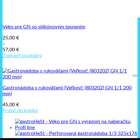
Veko pre GN so silikónovým tesnením
25,00
€
–
57,00
€
Price
Zobraziť produkty
range:
25,00 €
through
57,00 €
Gastronádoba s rukoväťami (Veľkosť: (803202) GN 1/1 200
mm)
45,00
€
Pridať do košíka