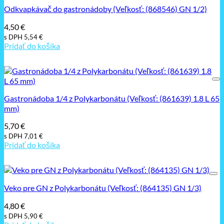
Odkvapkávač do gastronádoby (Veľkosť: (868546) GN 1/2)
4,50
€
s DPH
5,54
€
Pridať do košíka
Gastronádoba 1/4 z Polykarbonátu (Veľkosť: (861639) 1.8 L 65
mm)
5,70
€
s DPH
7,01
€
Pridať do košíka
Veko pre GN z Polykarbonátu (Veľkosť: (864135) GN 1/3)
4,80
€
s DPH
5,90
€