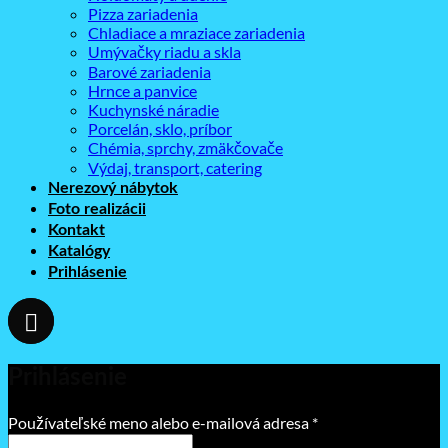
Pizza zariadenia
Chladiace a mraziace zariadenia
Umývačky riadu a skla
Barové zariadenia
Hrnce a panvice
Kuchynské náradie
Porcelán, sklo, príbor
Chémia, sprchy, zmäkčovače
Výdaj, transport, catering
Nerezový nábytok
Foto realizácii
Kontakt
Katalógy
Prihlásenie
Prihlásenie
Povinné
Používateľské meno alebo e-mailová adresa
*