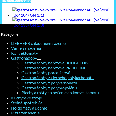
Pridať do košíka
Kategórie
LIEBHERR chladenie/mrazenie
Varné zariadenia
Konvektomaty
Gastronádoby
Gastronádoby nerezové BUDGETLINE
Gastronádoby nerezové PROFILINE
Gastronádoby porcelánové
Gastronádoby z čierneho polykarbonátu
Gastronádoby z polykarbonátu
Gastronádoby z polypropylénu
Plechy a rošty na pečenie do konvektomatu
Kuchynské stroje
Stolné spotrebiče
Holdomaty a údenie
Pizza zariadenia