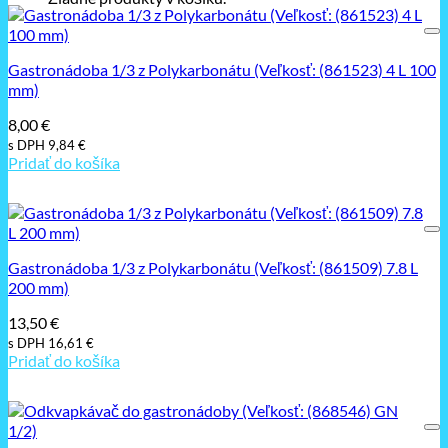
Gastronádoba 1/3 z Polykarbonátu (Veľkosť: (861523) 4 L 100
mm)
8,00
€
s DPH
9,84
€
Pridať do košíka
Gastronádoba 1/3 z Polykarbonátu (Veľkosť: (861509) 7.8 L
200 mm)
13,50
€
s DPH
16,61
€
Pridať do košíka