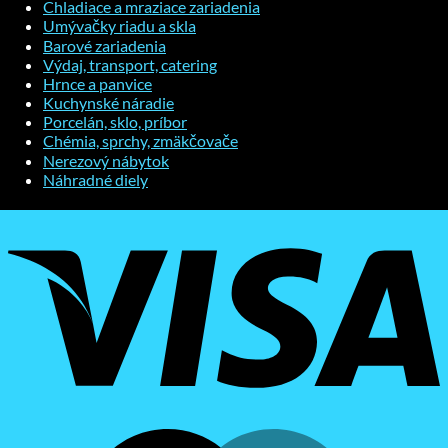
Chladiace a mraziace zariadenia
Umývačky riadu a skla
Barové zariadenia
Výdaj, transport, catering
Hrnce a panvice
Kuchynské náradie
Porcelán, sklo, príbor
Chémia, sprchy, zmäkčovače
Nerezový nábytok
Náhradné diely
V
M