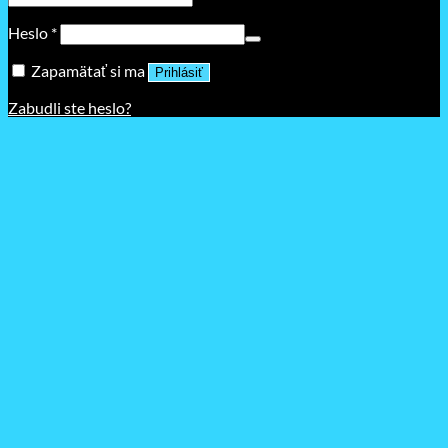
Povinné
Heslo
*
Zapamätať si ma
Prihlásiť
Zabudli ste heslo?