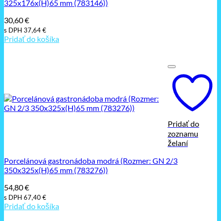
325x176x(H)65 mm (783146))
30,60
€
s DPH
37,64
€
Pridať do košíka
Pridať do
zoznamu
želaní
Porcelánová gastronádoba modrá (Rozmer: GN 2/3
350x325x(H)65 mm (783276))
54,80
€
s DPH
67,40
€
Pridať do košíka