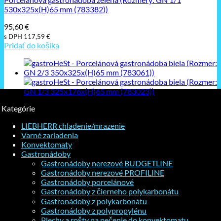
530x325x(H)65 mm (783382))
95,60
€
s DPH
117,59
€
Pridať do košíka
Kategórie
LIEBHERR chladenie/mrazenie
Varné zariadenia
Konvektomaty
Gastronádoby
Gastronádoby nerezové BUDGETLINE
Gastronádoby nerezové PROFILINE
Gastronádoby porcelánové
Gastronádoby z čierneho polykarbonátu
Gastronádoby z polykarbonátu
Gastronádoby z polypropylénu
Plechy a rošty na pečenie do konvektomatu