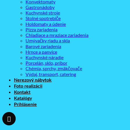
Konvektomaty
Gastronádoby
Kuchynské stroje
Stolné spotrebiče
Holdomaty a údenie
Pizza zariadenia
Chladiace a mraziace zariadenia
Umývačky riadu a skla
Barové zariadenia
Hrnce a panvice
Kuchynské náradie
Porcelán, sklo, príbor
Chémia, sprchy, zmäkčovače
Výdaj, transport, catering
Nerezový nábytok
Foto realizácii
Kontakt
Katalógy
Prihlásenie