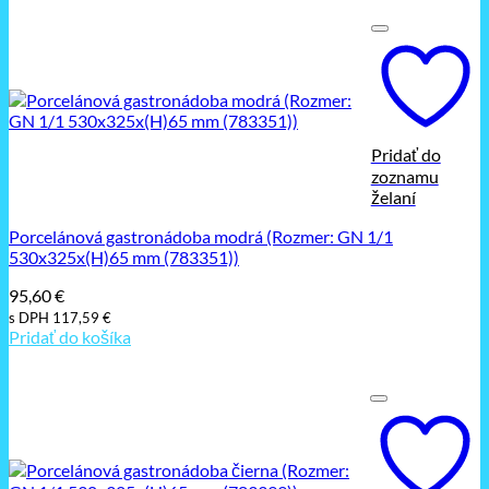
Pridať do
zoznamu
želaní
Porcelánová gastronádoba modrá (Rozmer: GN 1/1
530x325x(H)65 mm (783351))
95,60
€
s DPH
117,59
€
Pridať do košíka