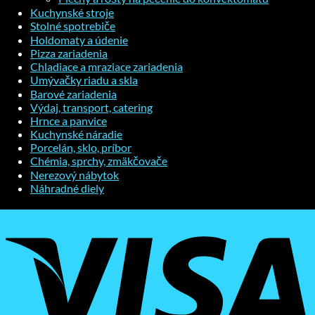
Kuchynské stroje
Stolné spotrebiče
Holdomaty a údenie
Pizza zariadenia
Chladiace a mraziace zariadenia
Umývačky riadu a skla
Barové zariadenia
Výdaj, transport, catering
Hrnce a panvice
Kuchynské náradie
Porcelán, sklo, príbor
Chémia, sprchy, zmäkčovače
Nerezový nábytok
Náhradné diely
V