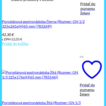
Pridať do
zoznamu
želaní
Porcelánová gastronádoba čierna (Rozmer: GN 1/2
325x265x(H)65 mm (783269))
42,30
€
s DPH
52,03
€
Pridať do košíka
Pridať do
zoznamu
želaní
Porcelánová gastronádoba žltá (Rozmer: GN 1/3