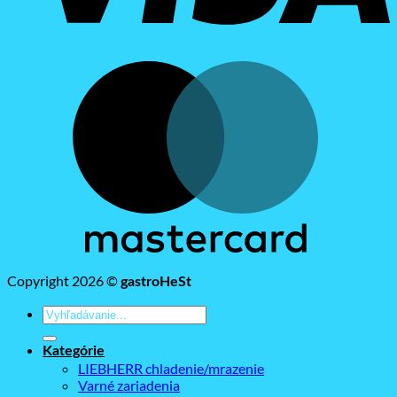
M
Copyright 2026 ©
gastroHeSt
Hľadať:
Kategórie
LIEBHERR chladenie/mrazenie
Varné zariadenia