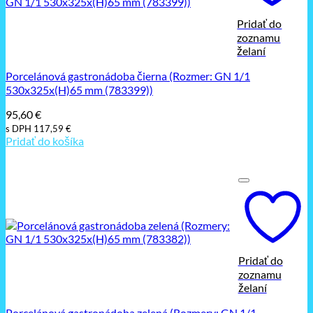
Pridať do
zoznamu
želaní
Porcelánová gastronádoba čierna (Rozmer: GN 1/1
530x325x(H)65 mm (783399))
95,60
€
s DPH
117,59
€
Pridať do košíka
Pridať do
zoznamu
želaní
Porcelánová gastronádoba zelená (Rozmery: GN 1/1