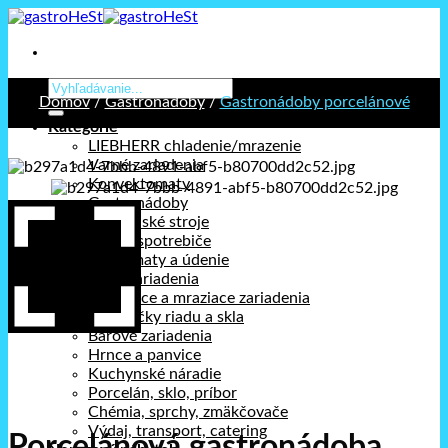
Prejsť
na
obsah
Hľadať:
Domov
/
Gastronádoby
/
Gastronádoby porcelánové
Kategórie
LIEBHERR chladenie/mrazenie
Varné zariadenia
Konvektomaty
Gastronádoby
Kuchynské stroje
Stolné spotrebiče
Holdomaty a údenie
Pizza zariadenia
Chladiace a mraziace zariadenia
Umývačky riadu a skla
Barové zariadenia
Hrnce a panvice
Kuchynské náradie
Porcelán, sklo, príbor
Chémia, sprchy, zmäkčovače
Výdaj, transport, catering
Porcelánová gastronádoba