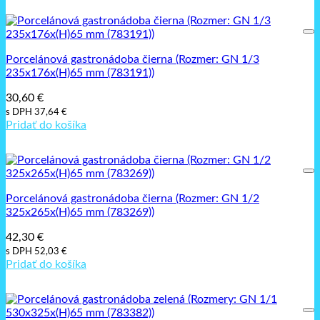
Porcelánová gastronádoba čierna (Rozmer: GN 1/3
235x176x(H)65 mm (783191))
30,60
€
s DPH
37,64
€
Pridať do košíka
Porcelánová gastronádoba čierna (Rozmer: GN 1/2
325x265x(H)65 mm (783269))
42,30
€
s DPH
52,03
€
Pridať do košíka