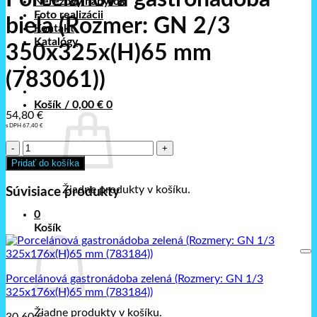
Nerezový nábytok
Foto realizácii
biela (Rozmer: GN 2/3
Kontakt
Katalógy
350x325x(H)65 mm
(783061))
Košík /
0,00
€
0
54,80
€
s DPH
67,40
€
množstvo
Porcelánová
Pridať do košíka
gastronádoba
biela
Žiadne produkty v košíku.
Súvisiace produkty
(Rozmer:
GN
0
2/3
Košík
350x325x(H)65
mm
(783061))
Porcelánová gastronádoba zelená (Rozmery: GN 1/3
325x176x(H)65 mm (783184))
Žiadne produkty v košíku.