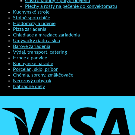
Gastronádoby z polypropylénu
Plechy a rošty na pečenie do konvektomatu
Kuchynské stroje
Stolné spotrebiče
Holdomaty a údenie
Pizza zariadenia
Chladiace a mraziace zariadenia
Umývačky riadu a skla
Barové zariadenia
Výdaj, transport, catering
Hrnce a panvice
Kuchynské náradie
Porcelán, sklo, príbor
Chémia, sprchy, zmäkčovače
Nerezový nábytok
Náhradné diely
V