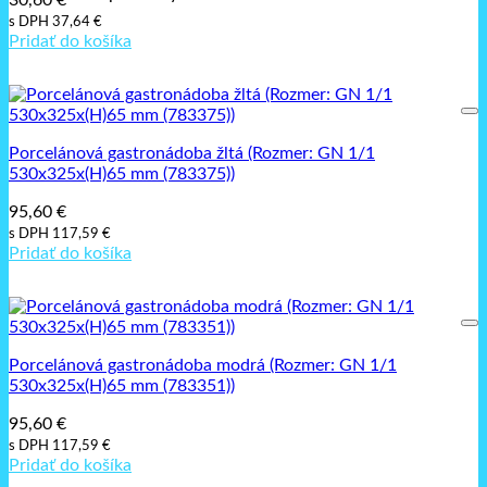
30,60
€
s DPH
37,64
€
Pridať do košíka
Porcelánová gastronádoba žltá (Rozmer: GN 1/1
530x325x(H)65 mm (783375))
95,60
€
s DPH
117,59
€
Pridať do košíka
Porcelánová gastronádoba modrá (Rozmer: GN 1/1
530x325x(H)65 mm (783351))
95,60
€
s DPH
117,59
€
Pridať do košíka