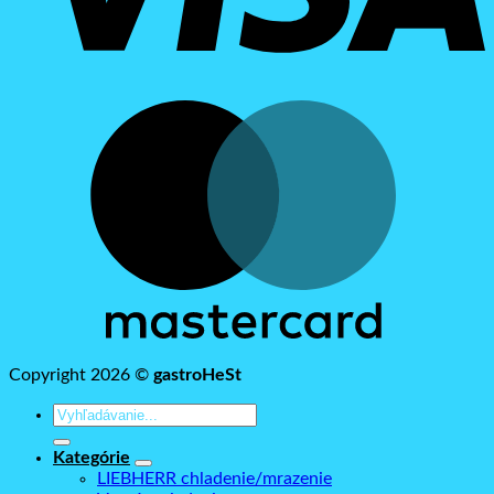
M
Copyright 2026 ©
gastroHeSt
Hľadať:
Kategórie
LIEBHERR chladenie/mrazenie