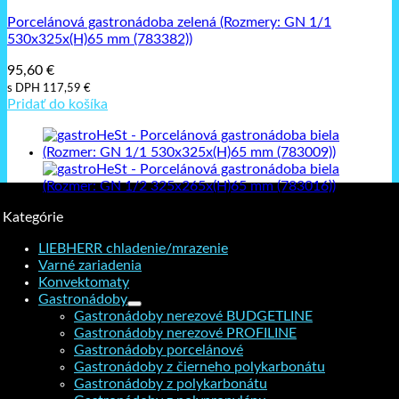
Porcelánová gastronádoba zelená (Rozmery: GN 1/1
530x325x(H)65 mm (783382))
95,60
€
s DPH
117,59
€
Pridať do košíka
Kategórie
LIEBHERR chladenie/mrazenie
Varné zariadenia
Konvektomaty
Gastronádoby
Gastronádoby nerezové BUDGETLINE
Gastronádoby nerezové PROFILINE
Gastronádoby porcelánové
Gastronádoby z čierneho polykarbonátu
Gastronádoby z polykarbonátu