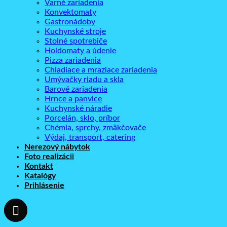
Varné zariadenia
Konvektomaty
Gastronádoby
Kuchynské stroje
Stolné spotrebiče
Holdomaty a údenie
Pizza zariadenia
Chladiace a mraziace zariadenia
Umývačky riadu a skla
Barové zariadenia
Hrnce a panvice
Kuchynské náradie
Porcelán, sklo, príbor
Chémia, sprchy, zmäkčovače
Výdaj, transport, catering
Nerezový nábytok
Foto realizácii
Kontakt
Katalógy
Prihlásenie